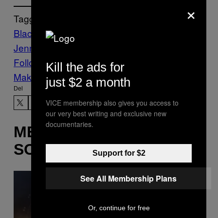
×
Tagget:
Black Lives Matter
Det sker lige nu
Kendall
Jenner
pepsi
protest
Racisme
Follow Us On Discover
Kill the ads for
Make Us Preferred In Top Stories
just $2 a month
Del
VICE membership also gives you access to
our very best writing and exclusive new
documentaries.
MERE
SOM DETTE
Support for $2
See All Membership Plans
Or, continue for free