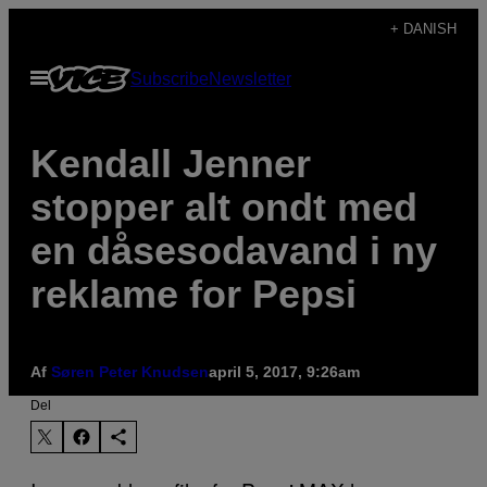
Spring
+ DANISH
til
Åbn
Subscribe
Newsletter
indhold
Menu
Kendall Jenner
stopper alt ondt med
en dåsesodavand i ny
reklame for Pepsi
Af
Søren Peter Knudsen
april 5, 2017, 9:26am
Del