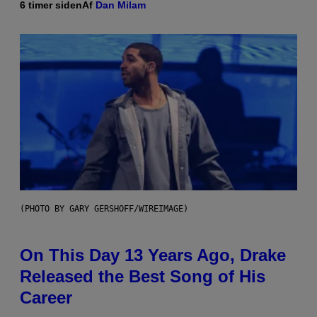
6 timer siden
Af
Dan Milam
(PHOTO BY GARY GERSHOFF/WIREIMAGE)
On This Day 13 Years Ago, Drake
Released the Best Song of His
Career