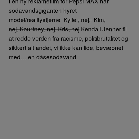
I en ny reklamefilm for Pepsi MAX har
sodavandsgiganten hyret
model/realitystjerne
Kylie
, nej,
Kim,
nej, Kourtney, nej, Kris, nej
Kendall Jenner til
at redde verden fra racisme, politibrutalitet og
sikkert alt andet, vi ikke kan lide, bevæbnet
med… en dåsesodavand.