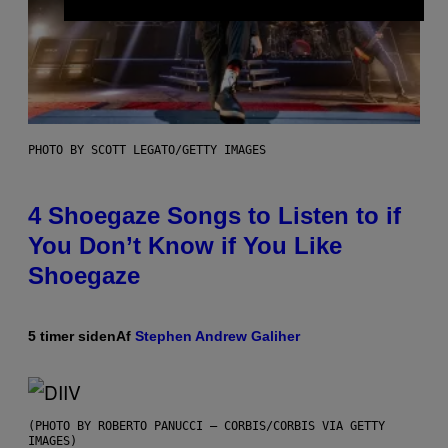
PHOTO BY SCOTT LEGATO/GETTY IMAGES
4 Shoegaze Songs to Listen to if
You Don’t Know if You Like
Shoegaze
5 timer siden
Af
Stephen Andrew Galiher
(PHOTO BY ROBERTO PANUCCI – CORBIS/CORBIS VIA GETTY
IMAGES)