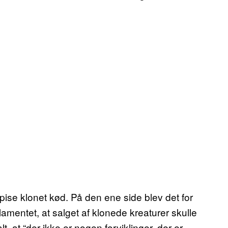
spise klonet kød. På den ene side blev det for
rlamentet, at salget af klonede kreaturer skulle
, at “der ikke er nogen forviklinger, der er