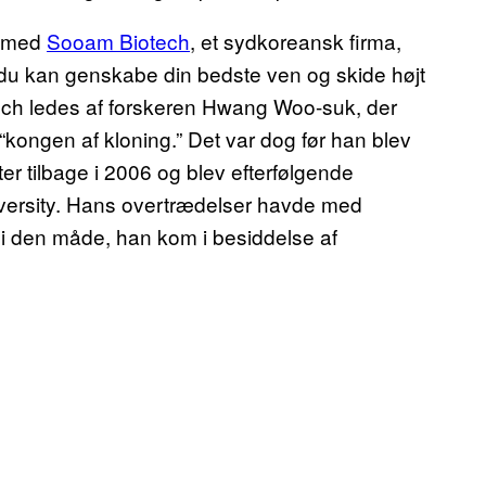
de med
Sooam Biotech
, et sydkoreansk firma,
å du kan genskabe din bedste ven og skide højt
tech ledes af forskeren Hwang Woo-suk, der
“kongen af kloning.” Det var dog før han blev
er tilbage i 2006 og blev efterfølgende
University. Hans overtrædelser havde med
i den måde, han kom i besiddelse af