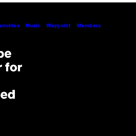
unchies
Music
Waypoint
Members
pe
r for
med