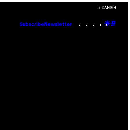
+ DANISH
Instagram
TikTok
YouTube
Google
Goog
Subscribe
Newsletter
Discove
Top
Posts