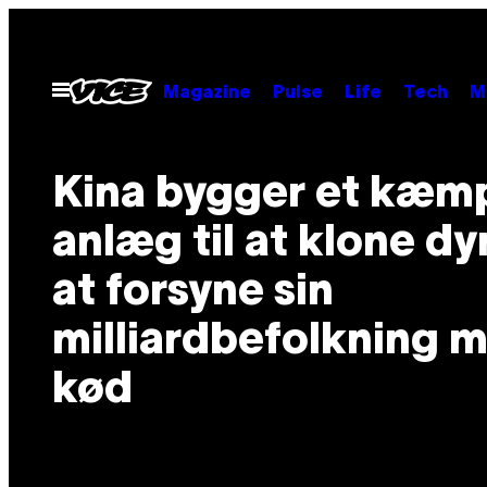
Spring
til
indhold
Åbn
Magazine
Pulse
Life
Tech
M
Menu
Kina bygger et kæm
anlæg til at klone dy
at forsyne sin
milliardbefolkning 
kød