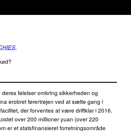
CHIES
.
 kød?
e deres følelser omkring sikkerheden og
ina erobret førertrøjen ved at sætte gang i
cilitet, der forventes at være driftklar i 2016.
ostet over 200 millioner yuan (over 220
 som er et statsfinansieret forretningsområde