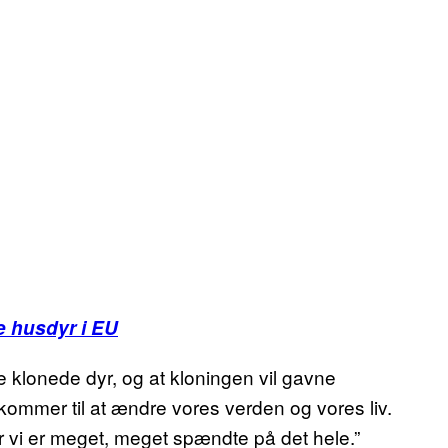
ne husdyr i EU
ise klonede dyr, og at kloningen vil gavne
mmer til at ændre vores verden og vores liv.
er vi er meget, meget spændte på det hele.”