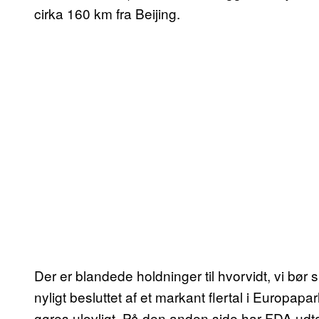
cirka 160 km fra Beijing.
Der er blandede holdninger til hvorvidt, vi bør 
nyligt besluttet af et markant flertal i Europapa
gøres ulovligt. På den anden side har FDA udtalt