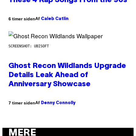
These 4 Rap Songs From the 90s
Af
6 timer siden
Caleb Catlin
SCREENSHOT: UBISOFT
Ghost Recon Wildlands Upgrade
Details Leak Ahead of
Anniversary Showcase
Af
7 timer siden
Denny Connolly
MERE