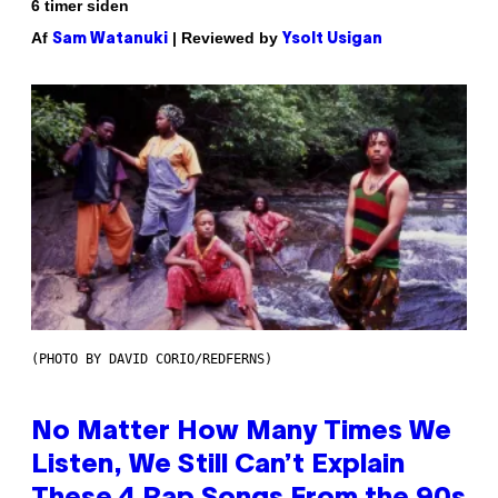
6 timer siden
Af
| Reviewed by
Sam Watanuki
Ysolt Usigan
(PHOTO BY DAVID CORIO/REDFERNS)
No Matter How Many Times We
Listen, We Still Can’t Explain