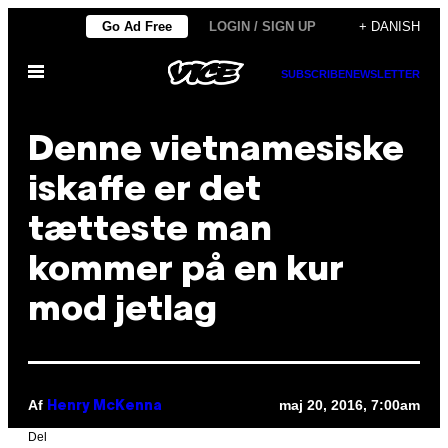
Spring
Go Ad Free
LOGIN / SIGN UP
+ DANISH
til
Åbn
indhold
SUBSCRIBE
NEWSLETTER
Menu
Denne vietnamesiske
iskaffe er det
tætteste man
kommer på en kur
mod jetlag
Af
maj 20, 2016, 7:00am
Henry McKenna
Del