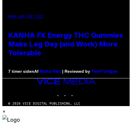
MAHA HAQ FOR VICE
KANHA FX Energy THC Gummies
Make Leg Day (and Work) More
Tolerable
Af
| Reviewed by
7 timer siden
Maha Haq
Ysolt Usigan
VICE
MEDIA
INSTAGRAM
TIKTOK
YOUTUBE
© 2026 VICE DIGITAL PUBLISHING, LLC
×