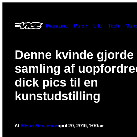
Spring
til
indhold
Åbn
Magazine
Pulse
Life
Tech
Munc
Menu
​Denne kvinde gjorde 
samling af uopfordre
dick pics til en
kunstudstilling
Alison Stevenson
april 20, 2016, 1:00am
Af