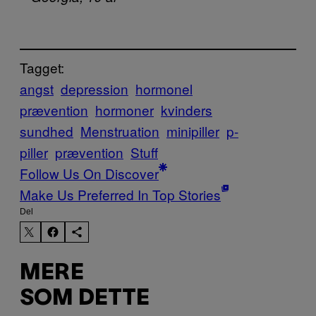
Tagget:
angst
depression
hormonel
prævention
hormoner
kvinders
sundhed
Menstruation
minipiller
p-
piller
prævention
Stuff
Follow Us On Discover
Make Us Preferred In Top Stories
Del
MERE
SOM DETTE