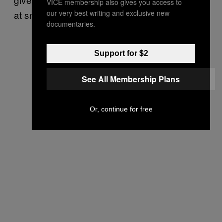
VICE membership also gives you access to
our very best writing and exclusive new
at snyde sin krop til at tro, at den er gravid.
documentaries.
Support for $2
See All Membership Plans
Or, continue for free