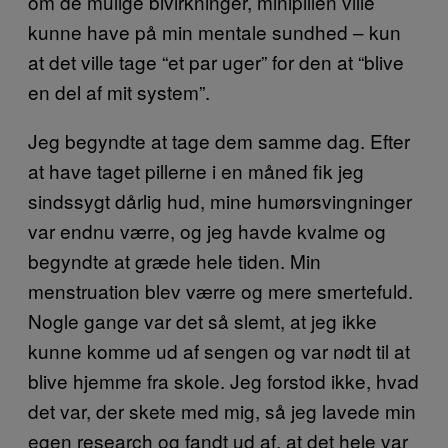
om de mulige bivirkninger, minipillen ville
kunne have på min mentale sundhed – kun
at det ville tage “et par uger” for den at “blive
en del af mit system”.
Jeg begyndte at tage dem samme dag. Efter
at have taget pillerne i en måned fik jeg
sindssygt dårlig hud, mine humørsvingninger
var endnu værre, og jeg havde kvalme og
begyndte at græde hele tiden. Min
menstruation blev værre og mere smertefuld.
Nogle gange var det så slemt, at jeg ikke
kunne komme ud af sengen og var nødt til at
blive hjemme fra skole. Jeg forstod ikke, hvad
det var, der skete med mig, så jeg lavede min
egen research og fandt ud af, at det hele var