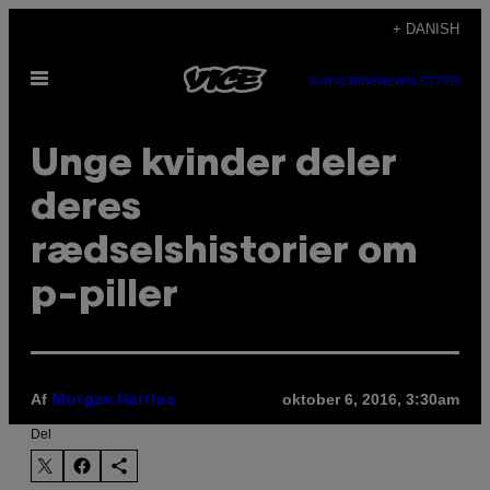
Spring
+ DANISH
til
Åbn
indhold
SUBSCRIBE
NEWSLETTER
Menu
Unge kvinder deler
deres
rædselshistorier om
p-piller
Af
oktober 6, 2016, 3:30am
Morgan Harries
Del