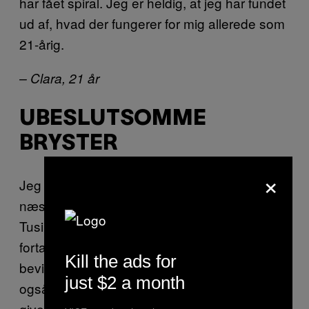
har fået spiral. Jeg er heldig, at jeg har fundet
ud af, hvad der fungerer for mig allerede som
21-årig.
– Clara, 21 år
UBESLUTSOMME
BRYSTER
×
Jeg har været
på Rigevidon i
on and off
næsten fire år, og det gjorde, at jeg tog på.
Tusind tak til alle mine mandlige læger, som
fortalte mig, at der ikke var videnskabeligt
Kill the ads for
bevis for, at man bliver tyk af det – men det er
just $2 a month
også mere, fordi man bliver sulten, hvilket jo
giver mening, når det dybest set handler om