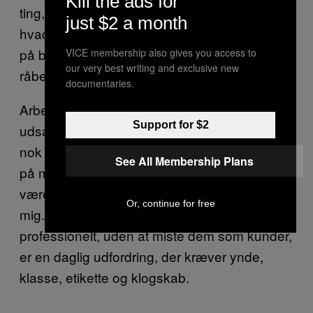
Kill the ads for
ting, når de bliver fulde. Er du kvinde, ved du,
just $2 a month
hvad jeg mener. Selvom man ikke arbejder
på bar, er der fremmede, der pifter af en eller
VICE membership also gives you access to
our very best writing and exclusive new
råber ting.
documentaries.
Arbejder man på en bar, er man bare mere
Support for $2
udsat overfor den slags opførsel, og det er
nok derfor min mor — der i dag hjælper mig
See All Membership Plans
på min bar — altid har lært mig, at jeg skal
være tykhudet og ikke tage sådan noget til
Or, continue for free
mig. Men at håndtere den slags mænd
professionelt, uden at miste dem som kunder,
er en daglig udfordring, der kræver ynde,
klasse, etikette og klogskab.