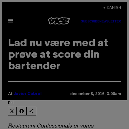
Spring
+ DANISH
til
Åbn
indhold
SUBSCRIBE
NEWSLETTER
Menu
Lad nu være med at
prøve at score din
bartender
Af
december 8, 2016, 3:00am
Javier Cabral
Del
Restaurant Confessionals er vores