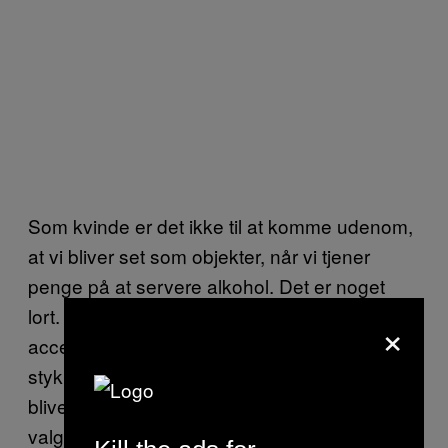
Som kvinde er det ikke til at komme udenom,
at vi bliver set som objekter, når vi tjener
penge på at servere alkohol. Det er noget
lort. Det burde ikke accepteres eller være
×
acceptabelt at behandle kvinder som et
stykke kød. Men på samme tid kan man ikke
blive alt for sur over det, når man selv har
valgt bar livet. Mange mænd siger dumme