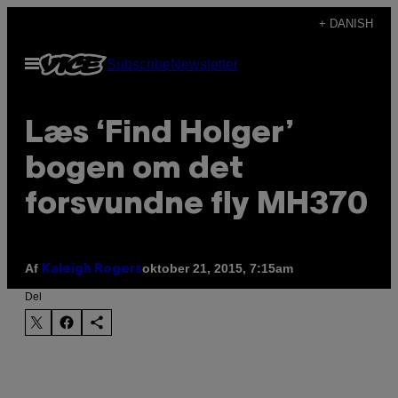
Spring
+ DANISH
til
Åbn
Subscribe
Newsletter
indhold
Menu
Læs ‘Find Holger’
bogen om det
forsvundne fly MH370
Af
oktober 21, 2015, 7:15am
Kaleigh Rogers
Del