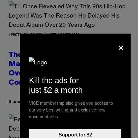
(PHOTO BY JOHNNY NUNEZ/WIREIMAGE)
×
The 90s Hip-Hop Legend Who
Made T.I. Delay His Debut Album
Over 20 Years Ago: ‘I Definitely
Kill the ads for
Conceded’
just $2 a month
Af
8 timer siden
Caleb Catlin
VICE membership also gives you access to
our very best writing and exclusive new
documentaries.
Support for $2