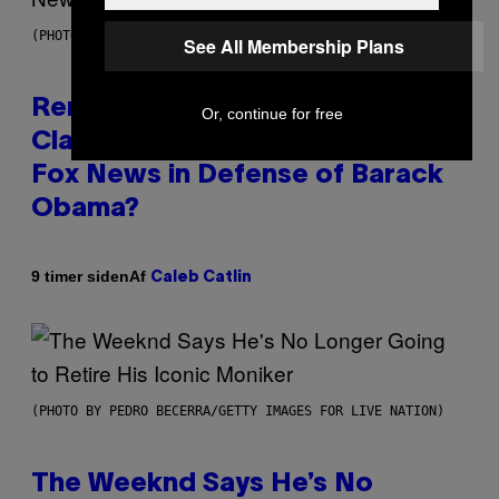
(PHOTO BY TIM MOSENFELDER/GETTY IMAGES)
See All Membership Plans
Remember the Time Jeezy
Or, continue for free
Clapped Back at Bill O’Reilly and
Fox News in Defense of Barack
Obama?
Af
9 timer siden
Caleb Catlin
(PHOTO BY PEDRO BECERRA/GETTY IMAGES FOR LIVE NATION)
The Weeknd Says He’s No