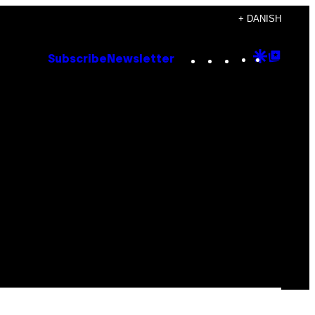
+ DANISH
Instagram
TikTok
YouTube
Google
Goog
Subscribe
Newsletter
Discove
Top
Posts