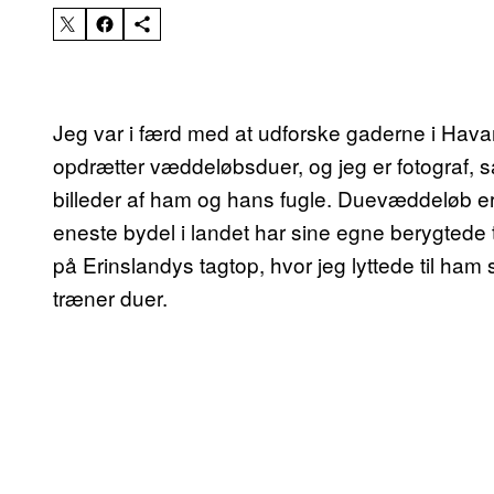
Jeg var i færd med at udforske gaderne i Hav
opdrætter væddeløbsduer, og jeg er fotograf, så
billeder af ham og hans fugle. Duevæddeløb e
eneste bydel i landet har sine egne berygtede t
på Erinslandys tagtop, hvor jeg lyttede til h
træner duer.