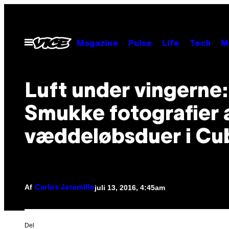
Spring
til
indhold
Åbn
Magazine
Pulse
Life
Tech
M
Menu
Luft under vingerne:
Smukke fotografier 
væddeløbsduer i Cu
Af
juli 13, 2016, 4:45am
Carlos Jaramillo
Del