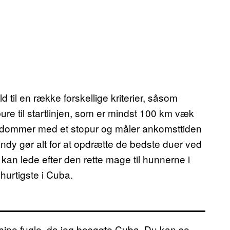
d til en række forskellige kriterier, såsom
ure til startlinjen, som er mindst 100 km væk
n dommer med et stopur og måler ankomsttiden
landy gør alt for at opdrætte de bedste duer ved
 kan lede efter den rette mage til hunnerne i
hurtigste i Cuba.
r sine fugle, da jeg besøgte Cuba. Du kan se