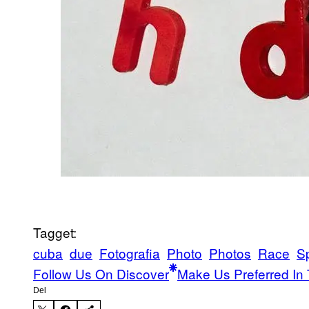
Tagget:
cuba
due
Fotografia
Photo
Photos
Race
S
Follow Us On Discover
Make Us Preferred In 
Del