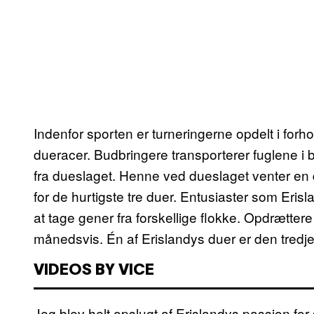
Indenfor sporten er turneringerne opdelt i forhol
dueracer. Budbringere transporterer fuglene i b
fra dueslaget. Henne ved dueslaget venter e
for de hurtigste tre duer. Entusiaster som Eris
at tage gener fra forskellige flokke. Opdrættere
månedsvis. Én af Erislandys duer er den tredje
VIDEOS BY VICE
Jeg blev helt opslugt af Erislandys passion fo