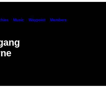
hies
Music
Waypoint
Members
gang
rne