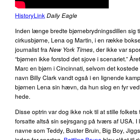
HistoryLink
Daily Eagle
Inden længe bredte bjørnebrydningsdillen sig til
cirkusbjørne, Lena og Martin, i en række bo
journalist fra
, der ikke var sp
New York Times
“bjørnen ikke forstod det sjove i scenariet.” Å
Marc en bjørn i Cincinnati, selvom det koste
navn Billy Clark vandt også i en lignende kamp
bjørnen Lena sin hævn, da hun slog en fyr ved
hede.
Disse optrin var dog ikke nok til at stille folk
forsatte altså sin sejrsgang på tværs af USA. I
navne som Teddy, Buster Bruin, Big Boy, Jig
inden for sporten.
Battling Bruno
blev slået til 