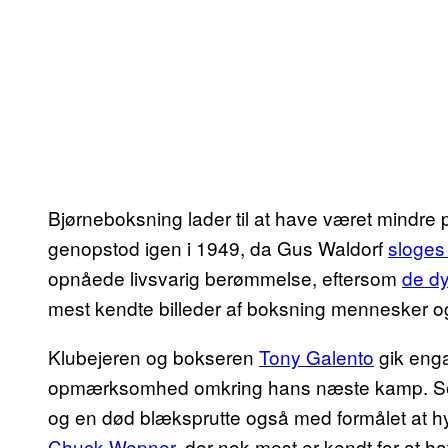
Bjørneboksning lader til at have været mindre 
genopstod igen i 1949, da Gus Waldorf
sloges 
opnåede livsvarig berømmelse, eftersom
de dy
mest kendte billeder af boksning mennesker og
Klubejeren og bokseren
Tony Galento
gik enga
opmærksomhed omkring hans næste kamp. S
og en død blæksprutte også med formålet at 
Chuck Wepner
, der nok mest er kendt for at 