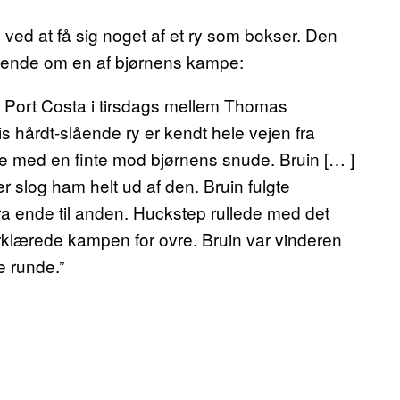
n ved at få sig noget af et ry som bokser. Den
gende om en af bjørnens kampe:
Port Costa i tirsdags mellem Thomas
 hårdt-slående ry er kendt hele vejen fra
ede med en finte mod bjørnens snude. Bruin [… ]
r slog ham helt ud af den. Bruin fulgte
ra ende til anden. Huckstep rullede med det
lærede kampen for ovre. Bruin var vinderen
e runde.”