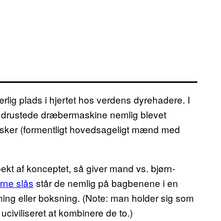
ærlig plads i hjertet hos verdens dyrehadere. I
 udrustede dræbermaskine nemlig blevet
esker (formentligt hovedsageligt mænd med
kt af konceptet, så giver mand vs. bjørn-
rne slås
står de nemlig på bagbenene i en
rydning eller boksning. (Note: man holder sig som
e uciviliseret at kombinere de to.)