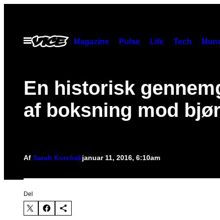
Spring
til
indhold
Åbn
Magazine
Pulse
Life
Tech
Munc
Menu
En historisk gennem
af boksning mod bjø
Af
Sarah Kurchak
januar 11, 2016, 6:10am
Del