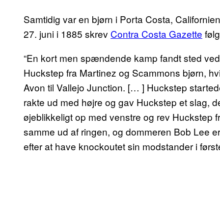
Samtidig var en bjørn i Porta Costa, Californie
27. juni i 1885 skrev
Contra Costa Gazette
føl
“En kort men spændende kamp fandt sted ved 
Huckstep fra Martinez og Scammons bjørn, hvis
Avon til Vallejo Junction. [… ] Huckstep start
rakte ud med højre og gav Huckstep et slag, de
øjeblikkeligt op med venstre og rev Huckstep f
samme ud af ringen, og dommeren Bob Lee erk
efter at have knockoutet sin modstander i først