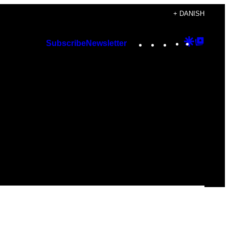
+ DANISH
Instagram
TikTok
YouTube
Google
Googl
Subscribe
Newsletter
Discover
Top
Posts