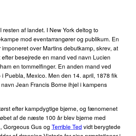
 resten af landet. I New York deltog to
ksekampe mod eventarrangører og publikum. En
or imponeret over Martins debutkamp, skrev, at
ret efter besejrede en mand ved navn Lucien
de ham en tommelfinger. En anden mand ved
 i Puebla, Mexico. Men den 14. april, 1878 fik
 navn Jean Francis Borne ihjel i kampens
ets tørst efter kampdygtige bjørne, og fænomenet
 løbet af de næste 100 år blev bjørne med
gs, Gorgeous Gus og
Terrible Ted
vidt berygtede
ridder af dronning Victoria for sine præstationer i