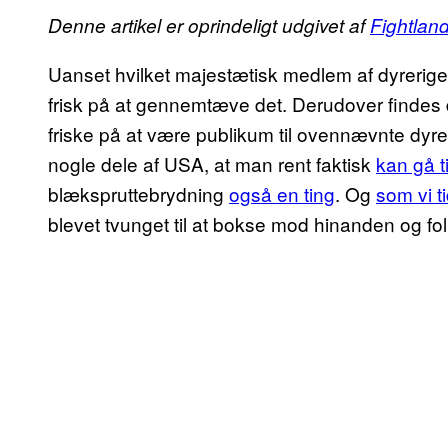
Denne artikel er oprindeligt udgivet af
Fightlan
Uanset hvilket majestætisk medlem af dyreriget,
frisk på at gennemtæve det. Derudover findes d
friske på at være publikum til ovennævnte dyre
nogle dele af USA, at man rent faktisk
kan gå ti
blækspruttebrydning
også en ting
. Og
som vi t
blevet tvunget til at bokse mod hinanden og f