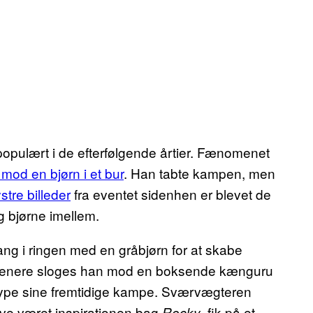
populært i de efterfølgende årtier. Fænomenet
mod en bjørn i et bur
. Han tabte kampen, men
stre billeder
fra eventet sidenhen er blevet de
 bjørne imellem.
ng i ringen med en gråbjørn for at skabe
enere sloges han mod en boksende kænguru
hype sine fremtidige kampe. Sværvægteren
have været inspirationen bag
, fik på et
Rocky