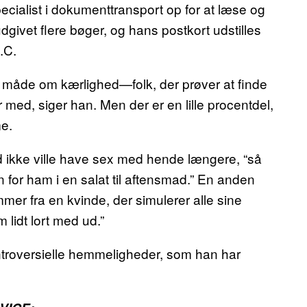
ecialist i dokumenttransport op for at læse og
givet flere bøger, og hans postkort udstilles
.C.
n måde om kærlighed—folk, der prøver at finde
ed, siger han. Men der er en lille procentdel,
me.
d ikke ville have sex med hende længere, “så
or ham i en salat til aftensmad.” En anden
mer fra en kvinde, der simulerer alle sine
 lidt lort med ud.”
ntroversielle hemmeligheder, som han har