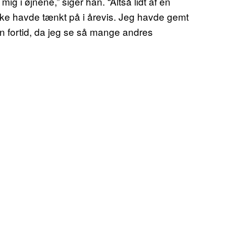
g i øjnene,” siger han. “Altså lidt af en
kke havde tænkt på i årevis. Jeg havde gemt
n fortid, da jeg se så mange andres