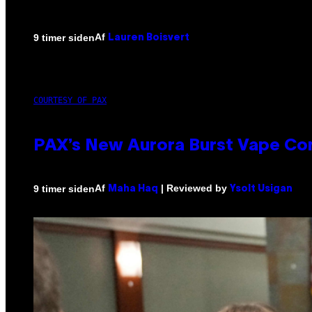
Af
9 timer siden
Lauren Boisvert
COURTESY OF PAX
PAX’s New Aurora Burst Vape Co
Af
| Reviewed by
9 timer siden
Maha Haq
Ysolt Usigan