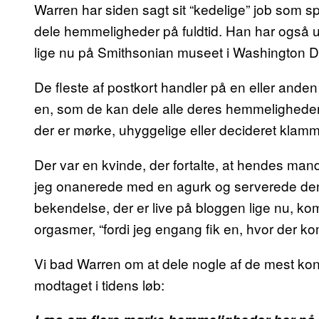
Warren har siden sagt sit “kedelige” job som sp
dele hemmeligheder på fuldtid. Han har også ud
lige nu på Smithsonian museet i Washington D
De fleste af postkort handler på en eller ande
en, som de kan dele alle deres hemmeligheder m
der er mørke, uhyggelige eller decideret klam
Der var en kvinde, der fortalte, at hendes man
jeg onanerede med en agurk og serverede den f
bekendelse, der er live på bloggen lige nu, kom
orgasmer, “fordi jeg engang fik en, hvor der kom
Vi bad Warren om at dele nogle af de mest ko
modtaget i tidens løb: