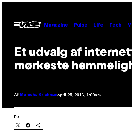
Spring
til
indhold
Åbn
Magazine
Pulse
Life
Tech
M
Menu
Et udvalg af internet
mørkeste hemmelig
Af
april 25, 2016, 1:00am
Manisha Krishnan
Del