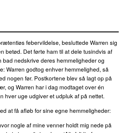
ætentiøs febervildelse, besluttede Warren sig
n betød. Det førte ham til at dele tusindvis af
an bad nedskrive deres hemmeligheder og
le: Warren godtog enhver hemmelighed, så
ed nogen før. Postkortene blev så lagt op på
lær, og Warren har i dag modtaget over én
 hver uge udgiver et udpluk af på nettet.
med at få afløb for sine egne hemmeligheder:
hvor nogle af mine venner holdt mig nede på