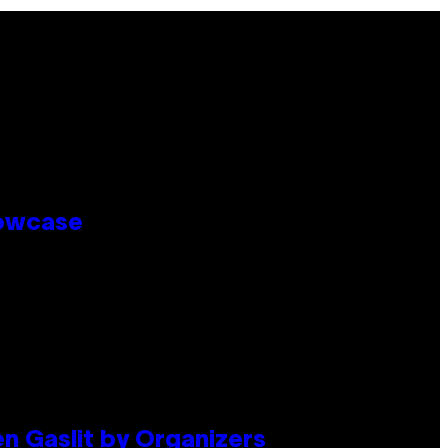
howcase
en Gaslit by Organizers