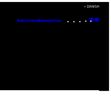
+ DANISH
Instagram
TikTok
YouTube
Google
Goog
Subscribe
Newsletter
Discove
Top
Posts