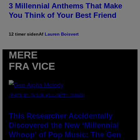
3 Millennial Anthems That Make
You Think of Your Best Friend
12 timer siden
Af
Lauren Boisvert
MERE
FRA VICE
(PHOTO BY TAYLOR HILL/GETTY IMAGES)
This Researcher Accidentally
Discovered the New ‘Millennial
Whoop’ of Pop Music: The Gen