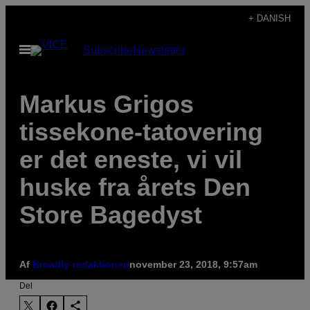
Spring
+ DANISH
til
Åbn
Subscribe
Newsletter
indhold
Menu
Markus Grigos
tissekone-tatovering
er det eneste, vi vil
huske fra årets Den
Store Bagedyst
Af
Broadly-redaktionen
november 23, 2018, 9:57am
Del