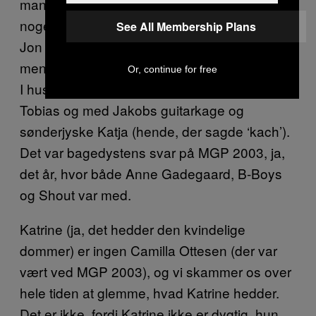
man lavede den kedeligste bærkage
nogensinde, og tænk, at det var lidt crazy, at
See All Membership Plans
Jon havde puttet gedeost i sin. Undskyld,
men kan I huske Tobias? I det hele taget, kan
Or, continue for free
I huske sæson tre? Det var sæsonen med
Tobias og med Jakobs guitarkage og
sønderjyske Katja (hende, der sagde ‘kach’).
Det var bagedystens svar på MGP 2003, ja,
det år, hvor både Anne Gadegaard, B-Boys
og Shout var med.
Katrine (ja, det hedder den kvindelige
dommer) er ingen Camilla Ottesen (der var
vært ved MGP 2003), og vi skammer os over
hele tiden at glemme, hvad Katrine hedder.
Det er ikke, fordi Katrine ikke er dygtig, hun