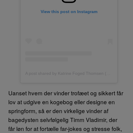
View this post on Instagram
A post shared by Katrine Foged Thomsen (@katrine_foged_thomsen)
Uanset hvem der vinder trofæet og sikkert får
lov at udgive en kogebog eller designe en
springform, så er den virkelige vinder af
bagedysten selvfølgelig Timm Vladimir, der
får løn for at fortælle far-jokes og stresse folk,