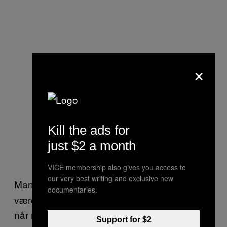
×
Kill the ads for
just $2 a month
VICE membership also gives you access to
our very best writing and exclusive new
Man skal ikke bare grine som Marianne og
documentaries.
være glad for, at “man var tro mod sig selv”,
når man ryger ud og misser FINALEN, fordi
Support for $2