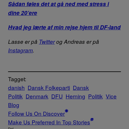
Sådan føles det at gå ned med stress i
dine 20’ere
Hvad jeg lærte af min rejse hjem til DF-land
Lasse er på
Twitter
og Andreas er på
Instagram
.
Tagget:
danish
Dansk Folkeparti
Dansk
Politik
Denmark
DFU
Herning
Politik
Vice
Blog
Follow Us On Discover
Make Us Preferred In Top Stories