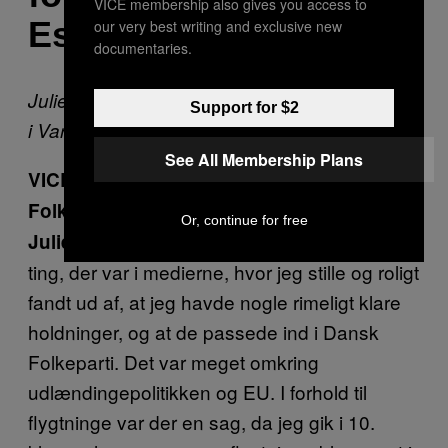
VICE membership also gives you access to
Esbjerg
our very best writing and exclusive new
documentaries.
Julie er 22 år, studerer
cand.merc.aud. og bor
Support for $2
i Varde.
See All Membership Plans
VICE: Hvorfor meldte du dig ind i Dansk
Folkeparti?
Or, continue for free
Det var efter flere års interesse for de
Julie:
ting, der var i medierne, hvor jeg stille og roligt
fandt ud af, at jeg havde nogle rimeligt klare
holdninger, og at de passede ind i Dansk
Folkeparti. Det var meget omkring
udlændingepolitikken og EU. I forhold til
flygtninge var der en sag, da jeg gik i 10.