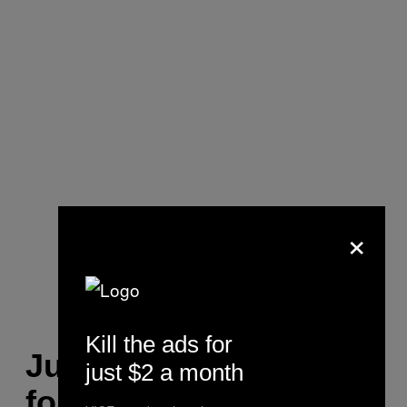
×
Kill the ads for
Julie Gottschalk,
just $2 a month
formand for DFU