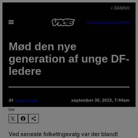
Spring
+ DANISH
til
Åbn
indhold
SUBSCRIBE
NEWSLETTER
Menu
Mød den nye
generation af unge DF-
ledere
Af
Lasse Cato
september 30, 2015, 7:44am
Del
Ved seneste folketingsvalg var der blandt