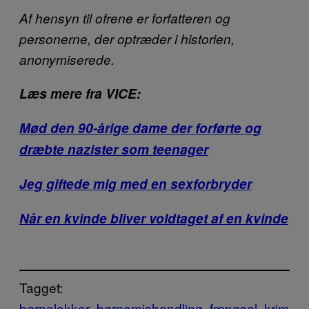
Af hensyn til ofrene er forfatteren og
personerne, der optræder i historien,
anonymiserede.
Læs mere fra VICE:
Mød den 90-årige dame der forførte og
dræbte nazister som teenager
Jeg giftede mig med en sexforbryder
Når en kvinde bliver voldtaget af en kvinde
Tagget:
børnelokker
børnemishandling
fængsel
krim