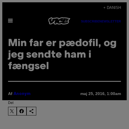
Spring
+ DANISH
til
Åbn
indhold
SUBSCRIBE
NEWSLETTER
Menu
​Min far er pædofil, og
jeg sendte ham i
fængsel
Af
maj 25, 2016, 1:00am
Anonym
Del