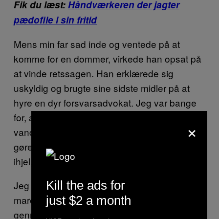
Fik du læst:
Håndværkeren der jagter
pædofile i sin fritid
Mens min far sad inde og ventede på at
komme for en dommer, virkede han opsat på
at vinde retssagen. Han erklærede sig
uskyldig og brugte sine sidste midler på at
hyre en dyr forsvarsadvokat. Jeg var bange
for, at han rent faktisk ville vinde. Hvis han
×
vandt, var jeg sikker på, at det første, han ville
gøre, var at skaffe sig et våben og slå mig
ihjel, mens jeg sov.
Kill the ads for
Jeg gik psykisk ned. Jeg havde det samme
just $2 a month
mareridt hver aften: Jeg jagtede min far
gennem en kæmpe labyrint (nogle gange var