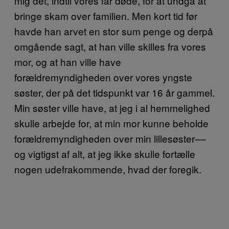
mig det, indtil vores far døde, for at undgå at
bringe skam over familien. Men kort tid før
havde han arvet en stor sum penge og derpå
omgående sagt, at han ville skilles fra vores
mor, og at han ville have
forældremyndigheden over vores yngste
søster, der på det tidspunkt var 16 år gammel.
Min søster ville have, at jeg i al hemmelighed
skulle arbejde for, at min mor kunne beholde
forældremyndigheden over min lillesøster––
og vigtigst af alt, at jeg ikke skulle fortælle
nogen udefrakommende, hvad der foregik.