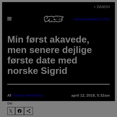
Spring
+ DANISH
til
Åbn
indhold
SUBSCRIBE
NEWSLETTER
Menu
Min først akavede,
men senere dejlige
første date med
norske Sigrid
Af
Tshepo Mokoena
april 12, 2018, 5:32am
Del