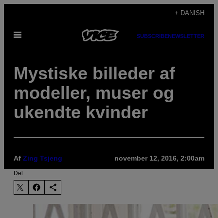
Spring
+ DANISH
til
Åbn
indhold
SUBSCRIBE
NEWSLETTER
Menu
Mystiske billeder af
modeller, muser og
ukendte kvinder
Af
Zing Tsjeng
november 12, 2016, 2:00am
Del