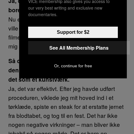
Ja, det strider vel lidt imod alle instinkter at
VICE membership also gives you access to
our very best writing and exclusive new
bore et hul i sit eget hoved.
documentaries.
Nu er jeg jo kunstner, så jeg tænkte, at jeg
ville lave en film om det. Det hjalp at lave
Support for $2
filmen, fordi det føltes som om, at jeg adskilte
mig lidt fra situationen, og tog et skridt tilbage.
See All Membership Plans
Så du havde den fysiske bedøvelse, og
Or, continue for free
den mentale “bedøvelse” af at behandle
det som et kunstværk.
Ja, det var effektivt. Efter jeg havde udført
proceduren, viklede jeg mit hoved ind i et
tørklæde, spiste en steak for at erstatte jernet
fra blodtabet, og tog til en fest. Det har ikke
nogen negative virkninger – man bliver ikke
inhabil på nogen måde. Det er bare en