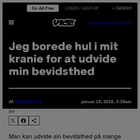
Spring
Go Ad Free
LOGIN / SIGN UP
+ DANISH
til
Åbn
indhold
SUBSCRIBE
NEWSLETTER
Menu
Jeg borede hul i mit
kranie for at udvide
min bevidsthed
Af
januar 15, 2016, 3:39am
Joseph Cox
Del
Man kan udvide sin bevidsthed på mange