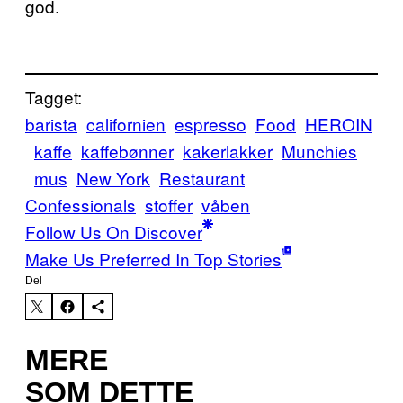
god.
Tagget:
barista
californien
espresso
Food
HEROIN
kaffe
kaffebønner
kakerlakker
Munchies
mus
New York
Restaurant
Confessionals
stoffer
våben
Follow Us On Discover
Make Us Preferred In Top Stories
Del
MERE
SOM DETTE