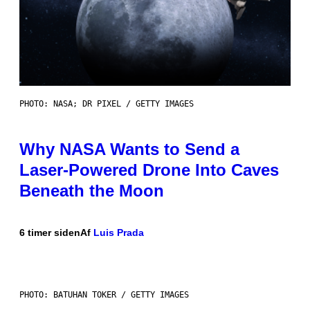
PHOTO: NASA; DR PIXEL / GETTY IMAGES
Why NASA Wants to Send a
Laser-Powered Drone Into Caves
Beneath the Moon
6 timer siden
Af
Luis Prada
PHOTO: BATUHAN TOKER / GETTY IMAGES