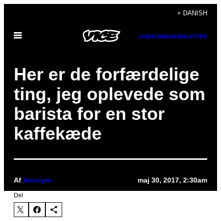
Spring
+ DANISH
til
Åbn
indhold
SUBSCRIBE
NEWSLETTER
Menu
Her er de forfærdelige
ting, jeg oplevede som
barista for en stor
kaffekæde
Af
Anonym
maj 30, 2017, 2:30am
Del