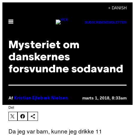
Spring
+ DANISH
til
Åbn
indhold
SUBSCRIBE
NEWSLETTER
Menu
Mysteriet om
danskernes
forsvundne sodavand
Af
marts 1, 2018, 8:33am
Kristian Ejlebæk Nielsen
Del
Da jeg var barn, kunne jeg drikke 11