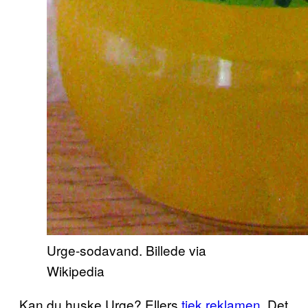
Urge-sodavand. Billede via
Wikipedia
Kan du huske Urge? Ellers
tjek reklamen
. Det