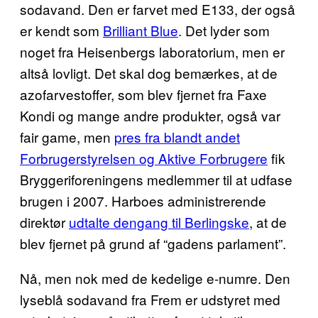
sodavand. Den er farvet med E133, der også
er kendt som
Brilliant Blue
. Det lyder som
noget fra Heisenbergs laboratorium, men er
altså lovligt. Det skal dog bemærkes, at de
azofarvestoffer, som blev fjernet fra Faxe
Kondi og mange andre produkter, også var
fair game, men
pres fra blandt andet
Forbrugerstyrelsen og Aktive Forbrugere
fik
Bryggeriforeningens medlemmer til at udfase
brugen i 2007. Harboes administrerende
direktør
udtalte dengang til Berlingske
, at de
blev fjernet på grund af “gadens parlament”.
Nå, men nok med de kedelige e-numre. Den
lyseblå sodavand fra Frem er udstyret med