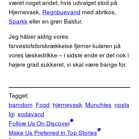
været noget andet, hvis udvalget stod på
Hjernevask,
Regnbuevand
med abrikos,
Sparkk
eller en grøn Baldur.
Jeg håber aldrig vores
farvestofsforskrækkelse fjerner kuløren på
vores læskedrikke – i sidste ende er det nok i
højere grad sukkeret, vi skal være bange for.
Tagget:
barndom
Food
hjernevask
Munchies
nosta
lgi
sodavand
Follow Us On Discover
Make Us Preferred In Top Stories