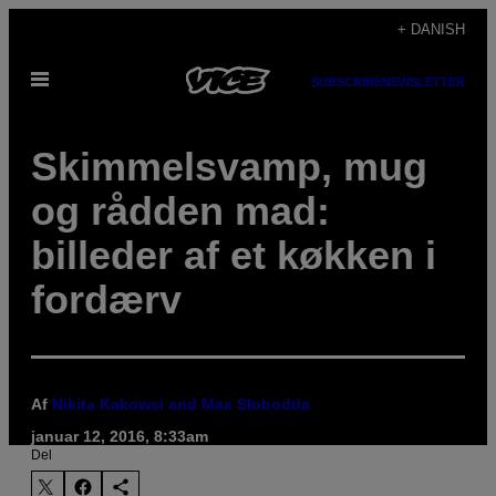
Spring
+ DANISH
til
Åbn
indhold
SUBSCRIBE
NEWSLETTER
Menu
Skimmelsvamp, mug
og rådden mad:
billeder af et køkken i
fordærv
Af
Nikita Kakowsi and Max Slobodda
januar 12, 2016, 8:33am
Del