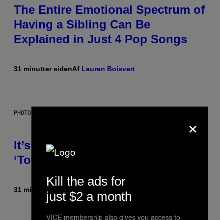
The Entire Emotional Spectrum of
Having a Sibling Can Be
Explained in Just 4 Pop Songs
31 minutter siden
Af
Lauren Boisvert
PHOTO: E!
×
It’s Time for WWE to Bring Back
‘Total Divas’
Kill the ads for
31 minutter siden
Af
Haley Miller
just $2 a month
VICE membership also gives you access to