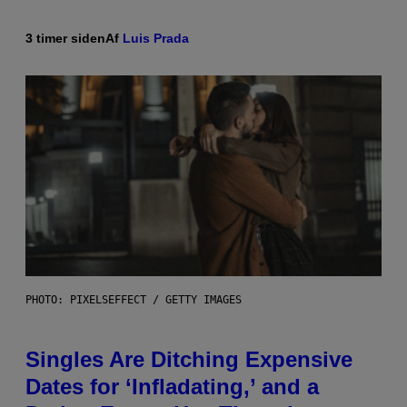
3 timer siden
Af
Luis Prada
PHOTO: PIXELSEFFECT / GETTY IMAGES
Singles Are Ditching Expensive
Dates for ‘Infladating,’ and a