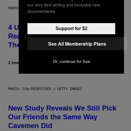
our very best writing and exclusive new
PHOTO: GCSHUTTER / GETTY IMAGES
documentaries.
4 Unexpected but Common
Support for $2
Reasons Couples End Up in
See All Membership Plans
Therapy, According to an Expert
Or, continue for free
2 timer siden
Af
Sammi Caramela
PHOTO: CSA-PRINTSTOCK / GETTY IMAGES
New Study Reveals We Still Pick
Our Friends the Same Way
Cavemen Did