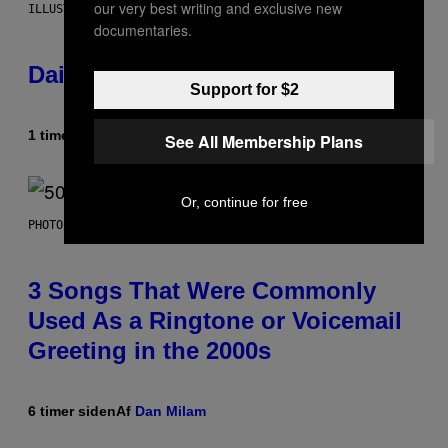
our very best writing and exclusive new
ILLUSTRATION BY REESA.
documentaries.
Daily Horoscope: August 7, 2026
Support for $2
1 time siden
Af
Ashley Fike
See All Membership Plans
Or, continue for free
PHOTO BY GREGORY BOJORQUEZ/GETTY IMAGES
3 Songs That Were Commonly
Used As a Ringtone or Voicemail
Greeting in the 2000s
6 timer siden
Af
Dan Milam