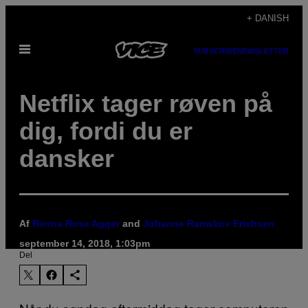
Spring
+ DANISH
til
Åbn
indhold
SUBSCRIBE
NEWSLETTER
Menu
Netflix tager røven på
dig, fordi du er
dansker
Af
Renna Rose Agger
and
Johanne Ramskov Erichsen
september 14, 2018, 1:03pm
Del