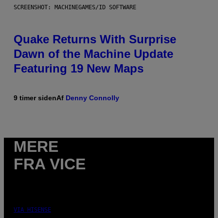
SCREENSHOT: MACHINEGAMES/ID SOFTWARE
Quake Returns With Surprise
Dawn of the Machine Update
Featuring 19 New Maps
9 timer siden
Af
Denny Connolly
MERE
FRA VICE
VIA HISENSE