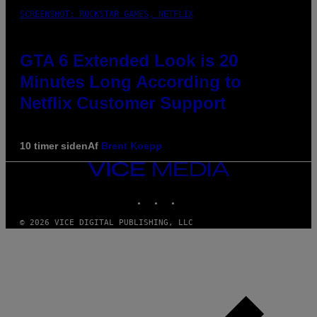
SCREENSHOT: ROCKSTAR GAMES, NETFLIX
GTA 6 Extended Look is 20
Minutes Long According to
Netflix Customer Support
10 timer siden
Af
Brent Koepp
VICE
MEDIA
INSTAGRAM
TIKTOK
YOUTUBE
© 2026 VICE DIGITAL PUBLISHING, LLC