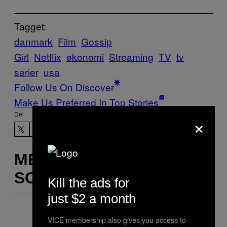
Tagget:
danmark
Film
Gossip
Girl
Netflix
økonomi
Streaming
TV
tv
serier
usa
Follow Us On Discover
Make Us Preferred In Top Stories
×
Del
MERE
SOM DETTE
Kill the ads for
just $2 a month
VICE membership also gives you access to