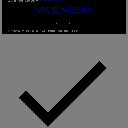
Af
15 timer siden
Dan Milam
VICE
MEDIA
INSTAGRAM
TIKTOK
YOUTUBE
© 2026 VICE DIGITAL PUBLISHING, LLC