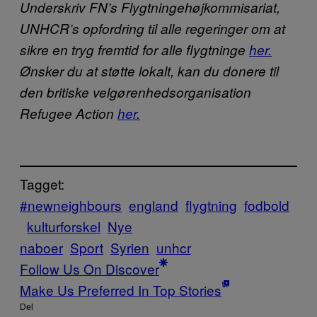
Underskriv FN’s Flygtningehøjkommisariat,
UNHCR’s opfordring til alle regeringer om at
sikre en tryg fremtid for alle flygtninge
her.
Ønsker du at støtte lokalt, kan du donere til
den britiske velgørenhedsorganisation
Refugee Action
her.
Tagget:
#newneighbours
england
flygtning
fodbold
kulturforskel
Nye
naboer
Sport
Syrien
unhcr
Follow Us On Discover
Make Us Preferred In Top Stories
Del