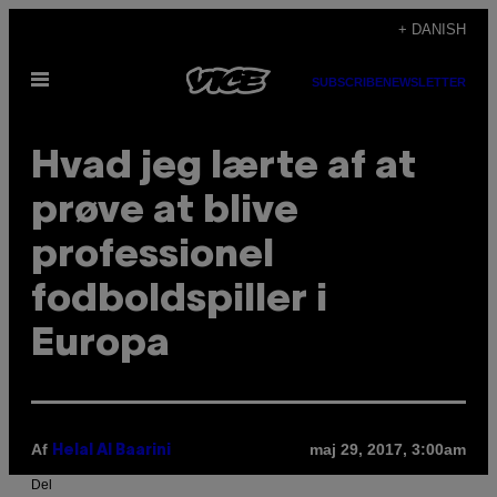
Spring
+ DANISH
til
Åbn
indhold
SUBSCRIBE
NEWSLETTER
Menu
Hvad jeg lærte af at
prøve at blive
professionel
fodboldspiller i
Europa
Af
maj 29, 2017, 3:00am
Helal Al Baarini
Del