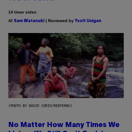
14 timer siden
Af
| Reviewed by
Sam Watanuki
Ysolt Usigan
(PHOTO BY DAVID CORIO/REDFERNS)
No Matter How Many Times We