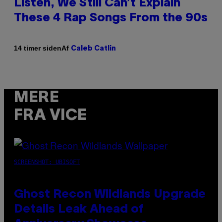
Listen, We Still Can’t Explain
These 4 Rap Songs From the 90s
Af
14 timer siden
Caleb Catlin
MERE
FRA VICE
SCREENSHOT: UBISOFT
Ghost Recon Wildlands Upgrade
Details Leak Ahead of