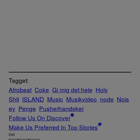
Tagget:
Afrobeat
Coke
Gi mig det hele
Holy
Shit
ISLAND
Music
Musikvideo
node
Nois
ey
Penge
Pusherhandsker
Follow Us On Discover
Make Us Preferred In Top Stories
Del