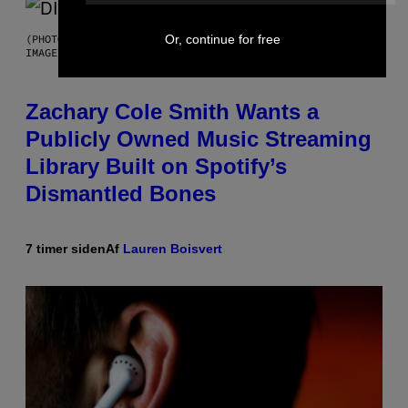
(PHOTO BY ROBERTO PANUCCI – CORBIS/CORBIS VIA GETTY
Or, continue for free
IMAGES)
Zachary Cole Smith Wants a
Publicly Owned Music Streaming
Library Built on Spotify’s
Dismantled Bones
7 timer siden
Af
Lauren Boisvert