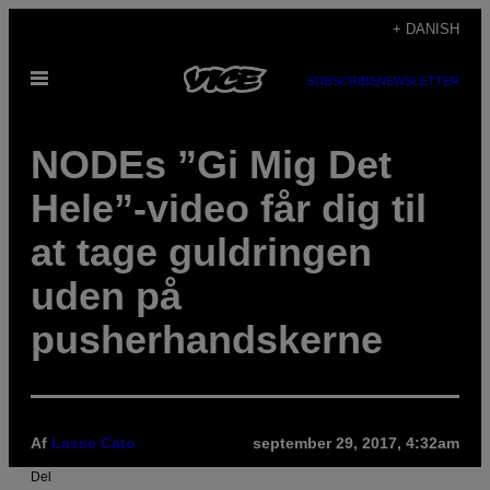
Spring
+ DANISH
til
Åbn
indhold
SUBSCRIBE
NEWSLETTER
Menu
NODEs ”Gi Mig Det
Hele”-video får dig til
at tage guldringen
uden på
pusherhandskerne
Af
Lasse Cato
september 29, 2017, 4:32am
Del