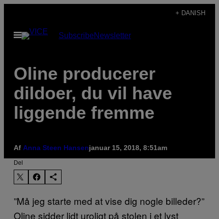
Spring
+ DANISH
til
Åbn
Subscribe
Newsletter
indhold
Menu
Oline producerer
dildoer, du vil have
liggende fremme
Af
Anna Steen Hansen
januar 15, 2018, 8:51am
Del
”Må jeg starte med at vise dig nogle billeder?”
Oline sidder lidt uroligt på stolen i et lyst