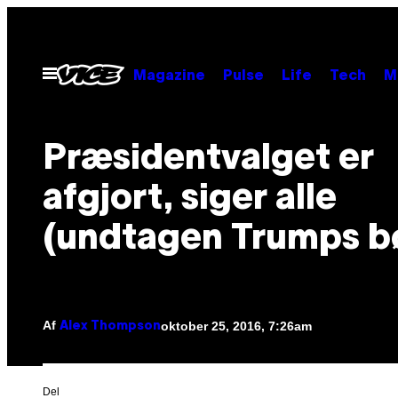
Spring
til
indhold
Åbn
Magazine
Pulse
Life
Tech
M
Menu
Præsidentvalget er
afgjort, siger alle
(undtagen Trumps b
Af
oktober 25, 2016, 7:26am
Alex Thompson
Del