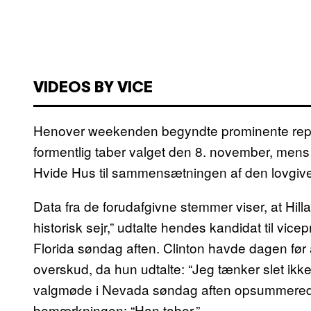
VIDEOS BY VICE
Henover weekenden begyndte prominente repub
formentlig taber valget den 8. november, mens 
Hvide Hus til sammensætningen af den lovgive
Data fra de forudafgivne stemmer viser, at Hillar
historisk sejr,” udtalte hendes kandidat til vi
Florida søndag aften. Clinton havde dagen før
overskud, da hun udtalte: “Jeg tænker slet ikk
valgmøde i Nevada søndag aften opsummere
bemærkningen: “Han taber.”