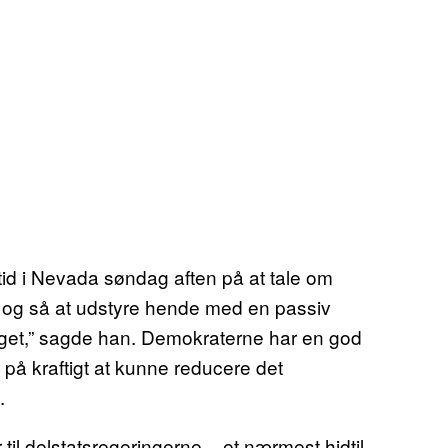
tid i Nevada søndag aften på at tale om
y, og så at udstyre hende med en passiv
oget,” sagde han. Demokraterne har en god
r på kraftigt at kunne reducere det
.
il delstatsregeringerne – et nærmest hidtil