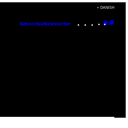
+ DANISH
Instagram
TikTok
YouTube
Google
Goog
Subscribe
Newsletter
Discove
Top
Posts