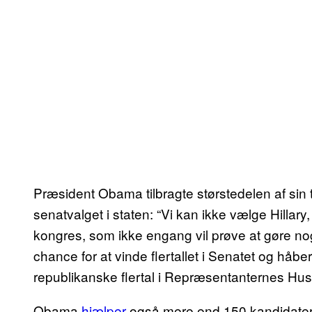
Præsident Obama tilbragte størstedelen af sin 
senatvalget i staten: “Vi kan ikke vælge Hillar
kongres, som ikke engang vil prøve at gøre n
chance for at vinde flertallet i Senatet og håbe
republikanske flertal i Repræsentanternes Hus
Obama
hjælper
også mere end 150 kandidater t