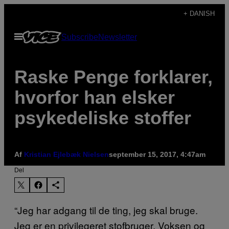
Spring
+ DANISH
til
Åbn
Subscribe
Newsletter
indhold
Menu
Raske Penge forklarer,
hvorfor han elsker
psykedeliske stoffer
Af
Kristian Ejlebæk Nielsen
september 15, 2017, 4:47am
Del
“Jeg har adgang til de ting, jeg skal bruge.
Jeg er en privilegeret stofbruger. Voksen og