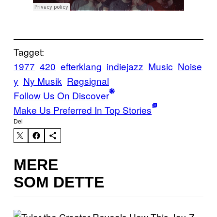
Tagget:
1977
420
efterklang
indiejazz
Music
Noise
y
Ny Musik
Røgsignal
Follow Us On Discover
Make Us Preferred In Top Stories
Del
MERE
SOM DETTE