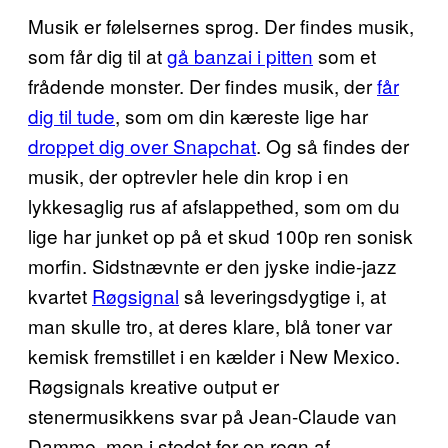
Musik er følelsernes sprog. Der findes musik,
som får dig til at
gå banzai i pitten
som et
frådende monster. Der findes musik, der
får
dig til tude
, som om din kæreste lige har
droppet dig over Snapchat
. Og så findes der
musik, der optrevler hele din krop i en
lykkesaglig rus af afslappethed, som om du
lige har junket op på et skud 100p ren sonisk
morfin. Sidstnævnte er den jyske indie-jazz
kvartet
Røgsignal
så leveringsdygtige i, at
man skulle tro, at deres klare, blå toner var
kemisk fremstillet i en kælder i New Mexico.
Røgsignals kreative output er
stenermusikkens svar på Jean-Claude van
Damme, men i stedet for en regn af