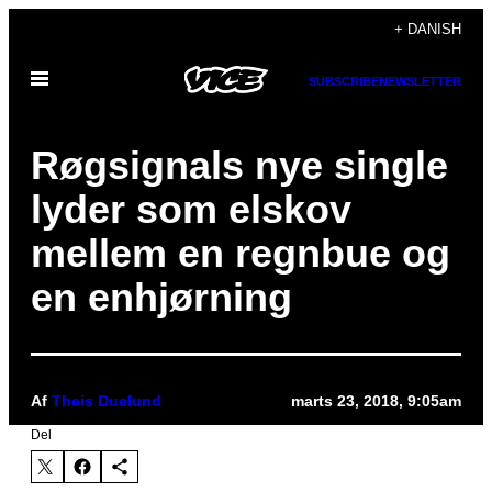
Spring
+ DANISH
til
Åbn
indhold
SUBSCRIBE
NEWSLETTER
Menu
Røgsignals nye single
lyder som elskov
mellem en regnbue og
en enhjørning
Af
Theis Duelund
marts 23, 2018, 9:05am
Del