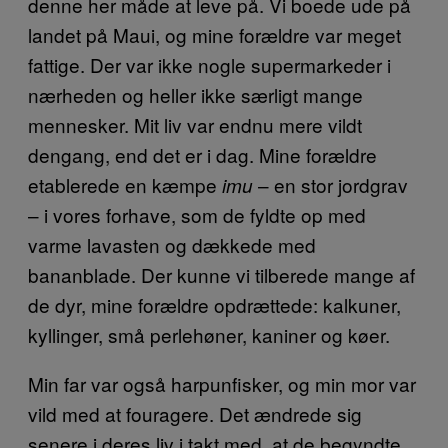
denne her måde at leve på. Vi boede ude på
landet på Maui, og mine forældre var meget
fattige. Der var ikke nogle supermarkeder i
nærheden og heller ikke særligt mange
mennesker. Mit liv var endnu mere vildt
dengang, end det er i dag. Mine forældre
etablerede en kæmpe
– en stor jordgrav
imu
– i vores forhave, som de fyldte op med
varme lavasten og dækkede med
bananblade. Der kunne vi tilberede mange af
de dyr, mine forældre opdrættede: kalkuner,
kyllinger, små perlehøner, kaniner og køer.
Min far var også harpunfisker, og min mor var
vild med at fouragere. Det ændrede sig
senere i deres liv i takt med, at de begyndte