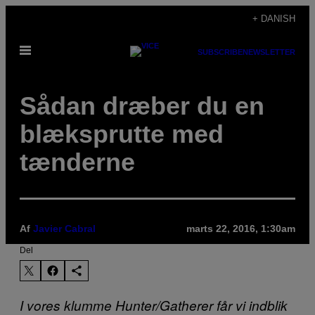
Spring
+ DANISH
til
Åbn
indhold
SUBSCRIBE
NEWSLETTER
Menu
Sådan dræber du en
blæksprutte med
tænderne
Af
Javier Cabral
marts 22, 2016, 1:30am
Del
I vores klumme Hunter/Gatherer får vi indblik