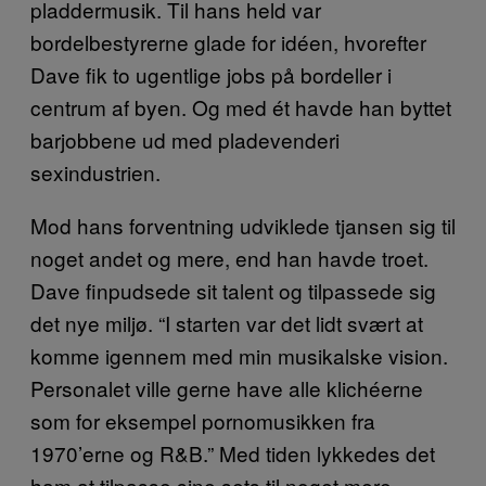
pladdermusik. Til hans held var
bordelbestyrerne glade for idéen, hvorefter
Dave fik to ugentlige jobs på bordeller i
centrum af byen. Og med ét havde han byttet
barjobbene ud med pladevenderi
sexindustrien.
Mod hans forventning udviklede tjansen sig til
noget andet og mere, end han havde troet.
Dave finpudsede sit talent og tilpassede sig
det nye miljø. “I starten var det lidt svært at
komme igennem med min musikalske vision.
Personalet ville gerne have alle klichéerne
som for eksempel pornomusikken fra
1970’erne og R&B.” Med tiden lykkedes det
ham at tilpasse sine sets til noget mere