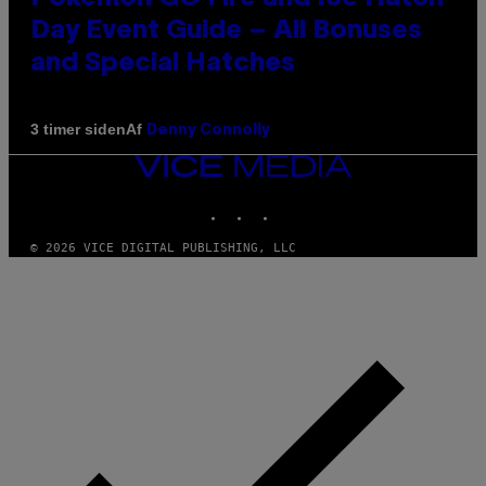
Day Event Guide – All Bonuses
and Special Hatches
Af
3 timer siden
Denny Connolly
VICE
MEDIA
INSTAGRAM
TIKTOK
YOUTUBE
© 2026 VICE DIGITAL PUBLISHING, LLC