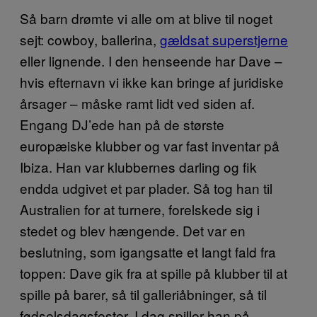
Så barn drømte vi alle om at blive til noget
sejt: cowboy, ballerina,
gældsat superstjerne
eller lignende. I den henseende har Dave –
hvis efternavn vi ikke kan bringe af juridiske
årsager – måske ramt lidt ved siden af.
Engang DJ’ede han på de største
europæiske klubber og var fast inventar på
Ibiza. Han var klubbernes darling og fik
endda udgivet et par plader. Så tog han til
Australien for at turnere, forelskede sig i
stedet og blev hængende. Det var en
beslutning, som igangsatte et langt fald fra
toppen: Dave gik fra at spille på klubber til at
spille på barer, så til galleriåbninger, så til
fødselsdagsfester. I dag spiller han på