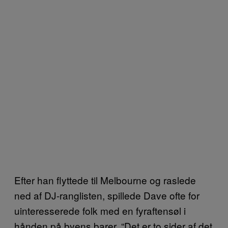
Efter han flyttede til Melbourne og raslede
ned af DJ-ranglisten, spillede Dave ofte for
uinteresserede folk med en fyraftensøl i
hånden på byens barer. “Det er to sider af det