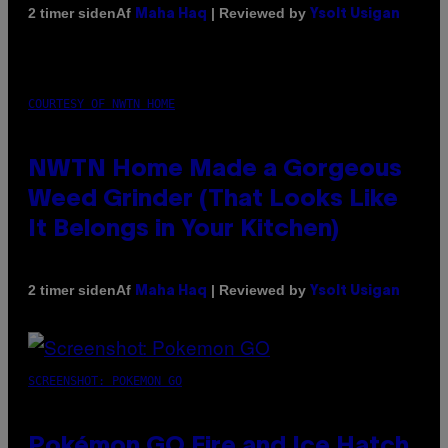
Af
| Reviewed by
2 timer siden
Maha Haq
Ysolt Usigan
COURTESY OF NWTN HOME
NWTN Home Made a Gorgeous
Weed Grinder (That Looks Like
It Belongs in Your Kitchen)
Af
| Reviewed by
2 timer siden
Maha Haq
Ysolt Usigan
SCREENSHOT: POKEMON GO
Pokémon GO Fire and Ice Hatch