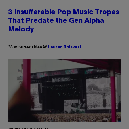
3 Insufferable Pop Music Tropes
That Predate the Gen Alpha
Melody
Af
38 minutter siden
Lauren Boisvert