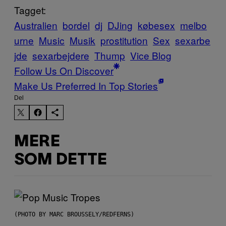
Tagget:
Australien
bordel
dj
DJing
købesex
melbo
urne
Music
Musik
prostitution
Sex
sexarbe
jde
sexarbejdere
Thump
Vice Blog
Follow Us On Discover
Make Us Preferred In Top Stories
Del
MERE
SOM DETTE
(PHOTO BY MARC BROUSSELY/REDFERNS)