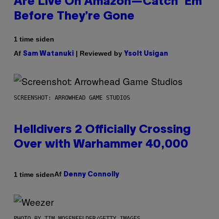
Are Live On Amazon—Catch ‘Em
Before They’re Gone
1 time siden
Af
| Reviewed by
Sam Watanuki
Ysolt Usigan
SCREENSHOT: ARROWHEAD GAME STUDIOS
Helldivers 2 Officially Crossing
Over with Warhammer 40,000
Af
1 time siden
Denny Connolly
PHOTO BY TIM MOSENFELDER/GETTY IMAGES