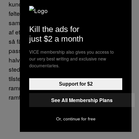
kundernes opmærksomhed og penge, så
føltes bordellet mere lyssky og var ikke på
samme måde en social arena. Selvom nogle
Kill the ads for
af etablissementerne i Melbourne er lovlige,
just $2 a month
så får købesexens stigma gæsterne til at
passe sig selv. Dave er selv gemt væk i
VICE membership also gives you access to
our very best writing and exclusive new
halvmørket, og de fleste af mændene på
documentaries.
stedet er ikke engang klar over hans
tilstedeværelse. Hvis Dave ønskede at
Support for $2
ramme bunden, så var det her meget godt
ramt.
See All Membership Plans
Or, continue for free