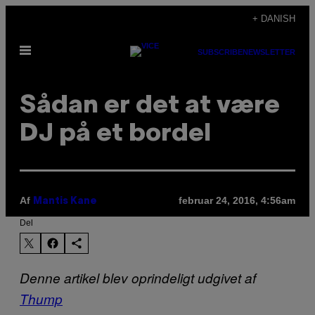
Spring
+ DANISH
til
Åbn
indhold
SUBSCRIBE
NEWSLETTER
Menu
Sådan er det at være
DJ på et bordel
Af
februar 24, 2016, 4:56am
Mantis Kane
Del
Denne artikel blev oprindeligt udgivet af
Thump