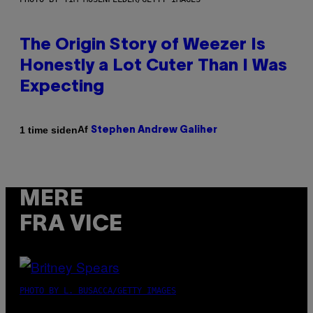
The Origin Story of Weezer Is
Honestly a Lot Cuter Than I Was
Expecting
Af
1 time siden
Stephen Andrew Galiher
MERE
FRA VICE
PHOTO BY L. BUSACCA/GETTY IMAGES