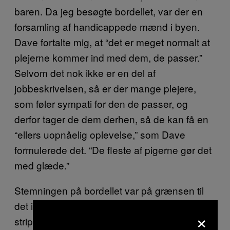
baren. Da jeg besøgte bordellet, var der en
forsamling af handicappede mænd i byen.
Dave fortalte mig, at “det er meget normalt at
plejerne kommer ind med dem, de passer.”
Selvom det nok ikke er en del af
jobbeskrivelsen, så er der mange plejere,
som føler sympati for den de passer, og
derfor tager de dem derhen, så de kan få en
“ellers uopnåelig oplevelse,” som Dave
formulerede det. “De fleste af pigerne gør det
med glæde.”
Stemningen på bordellet var på grænsen til
det indadvendte. I modsætning til en
×
stripklub, hvor pigerne hele tiden kæmper om