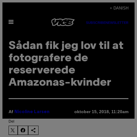
Spring
+ DANISH
til
Åbn
indhold
SUBSCRIBE
NEWSLETTER
Menu
Sådan fik jeg lov til at
fotografere de
reserverede
Amazonas-kvinder
Af
oktober 15, 2018, 11:20am
Nicoline Larsen
Del