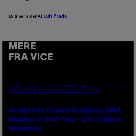
Af
16 timer siden
Luis Prada
MERE
FRA VICE
A MUCH, MUCH OLDER CHILEAN MUMMY THAN THOSE IN QUESTION.
PHOTO: MARTIN BERNETTI/AFP VIA GETTY IMAGES
Scientists Found Smallpox DNA
Hidden in 500-Year-Old Chilean
Mummies