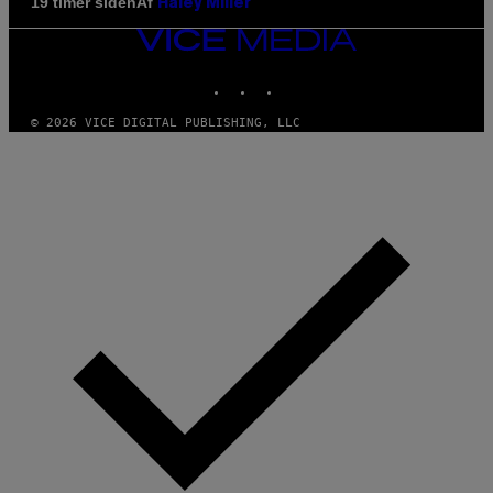
Af
19 timer siden
Haley Miller
VICE
MEDIA
INSTAGRAM
TIKTOK
YOUTUBE
© 2026 VICE DIGITAL PUBLISHING, LLC