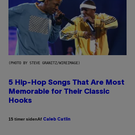
(PHOTO BY STEVE GRANITZ/WIREIMAGE)
5 Hip-Hop Songs That Are Most
Memorable for Their Classic
Hooks
Af
15 timer siden
Caleb Catlin