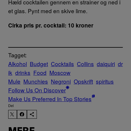
Hæld cocktailen gennem en strainer og ned i
et glas. Pynt med en skive lime.
Cirka pris pr. cocktail: 10 kroner
Tagget:
Alkohol
Budget
Cocktails
Collins
daiquiri
dr
ik
drinks
Food
Moscow
Mule
Munchies
Negroni
Opskrift
spiritus
Follow Us On Discover
Make Us Preferred In Top Stories
Del