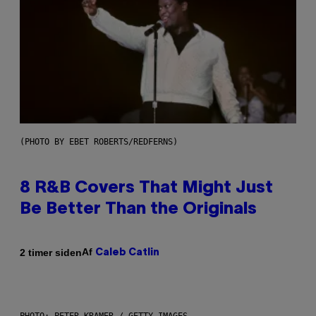
(PHOTO BY EBET ROBERTS/REDFERNS)
8 R&B Covers That Might Just
Be Better Than the Originals
Af
2 timer siden
Caleb Catlin