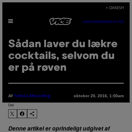
Spring
+ DANISH
til
Åbn
indhold
SUBSCRIBE
NEWSLETTER
Menu
Sådan laver du lækre
cocktails, selvom du
er på røven
Af
oktober 20, 2016, 1:00am
Felicia Alberding
Del
Denne artikel er oprindeligt udgivet af