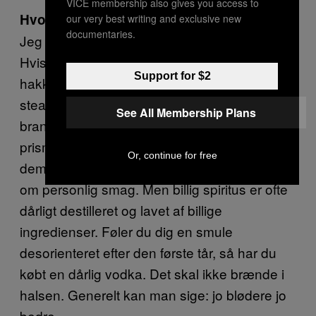
VICE membership also gives you access to
Hvordan vælger man den bedste vodka?
our very best writing and exclusive new
documentaries.
Jeg plejer at sammenligne det med en steak.
Hvis man vil stege en steak, og man køber
Support for $2
hakkekød, så får man en hakkebøf og ikke en
steak. Det bedste er at vælge en flaske fra de
See All Membership Plans
brands, der befinder sig midt på skalaen rent
prismæssigt. Der er ikke meget, der adskiller
Or, continue for free
dem fra de dyre. Det handler for det meste
om personlig smag. Men billig spiritus er ofte
dårligt destilleret og lavet af billige
ingredienser. Føler du dig en smule
desorienteret efter den første tår, så har du
købt en dårlig vodka. Det skal ikke brænde i
halsen. Generelt kan man sige: jo blødere jo
bedre.