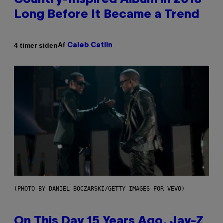
Country-Inspired Album in 2018
Long Before It Became a Trend
Af
4 timer siden
Caleb Catlin
(PHOTO BY DANIEL BOCZARSKI/GETTY IMAGES FOR VEVO)
On This Day 15 Years Ago, Jay-Z