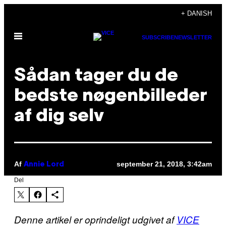
Spring
+ DANISH
til
Åbn
indhold
SUBSCRIBE
NEWSLETTER
Menu
Sådan tager du de
bedste nøgenbilleder
af dig selv
Af
september 21, 2018, 3:42am
Annie Lord
Del
Denne artikel er oprindeligt udgivet af
VICE