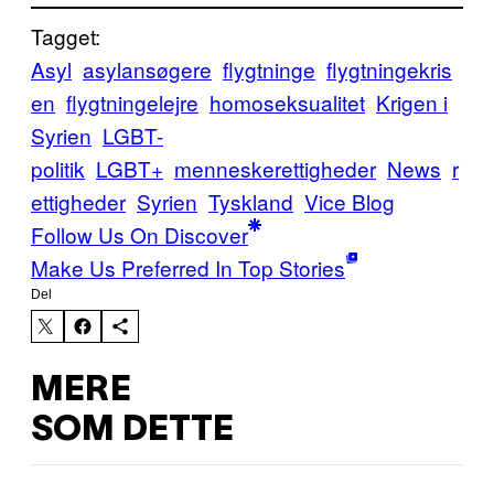
Tagget:
Asyl
asylansøgere
flygtninge
flygtningekris
en
flygtningelejre
homoseksualitet
Krigen i
Syrien
LGBT-
politik
LGBT+
menneskerettigheder
News
r
ettigheder
Syrien
Tyskland
Vice Blog
Follow Us On Discover
Make Us Preferred In Top Stories
Del
MERE
SOM DETTE