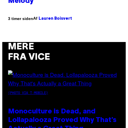
Melody
Af
3 timer siden
Lauren Boisvert
MERE
FRA VICE
(PHOTO VIA T-MOBILE)
Monoculture is Dead, and
Lollapalooza Proved Why That’s