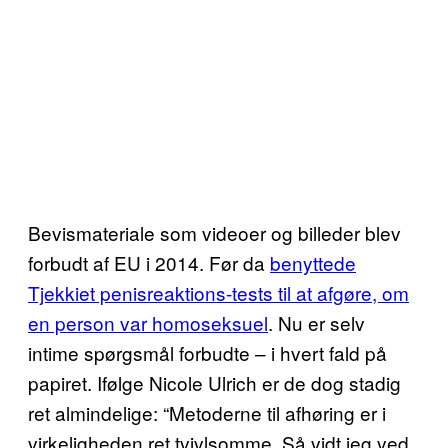
Bevismateriale som videoer og billeder blev
forbudt af EU i 2014. Før da
benyttede
Tjekkiet penisreaktions-tests til at afgøre, om
en person var homoseksuel
. Nu er selv
intime spørgsmål forbudte – i hvert fald på
papiret. Ifølge Nicole Ulrich er de dog stadig
ret almindelige: “Metoderne til afhøring er i
virkeligheden ret tvivlsomme. Så vidt jeg ved,