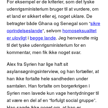
For eksempel er de kriterier, som det tyske
udenrigsministerium bruger til at vurdere, om
et land er sikkert eller ej, noget uklare. De
betragter både Ghana og Senegal som “
sikre
oprindelseslande
“, selvom
homoseksualitet
er ulovligt
i
begge lande
. Jeg henvendte mig
til det tyske udenrigsministerium for en
kommentar, men fik ikke noget svar.
Alex fra Syrien har lige haft sit
asylansøgningsinterview, og han fortæller, at
han ikke fortalte hele sandheden under
samtalen. Han fortalte om borgerkrigen i
Syrien men lavede kun vage hentydninger til
at være en del af en “forfulgt social gruppe”.
Han sagde ikke noget om, at han er