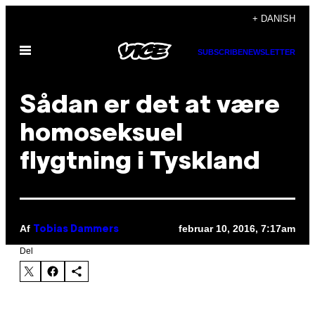
Spring
+ DANISH
til
Åbn
indhold
SUBSCRIBE
NEWSLETTER
Menu
Sådan er det at være
homoseksuel
flygtning i Tyskland
Af
februar 10, 2016, 7:17am
Tobias Dammers
Del