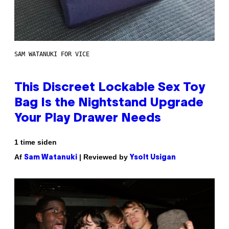
SAM WATANUKI FOR VICE
This Discreet Lockable Sex Toy
Bag Is the Nightstand Upgrade
Your Play Drawer Needs
1 time siden
Af
| Reviewed by
Sam Watanuki
Ysolt Usigan