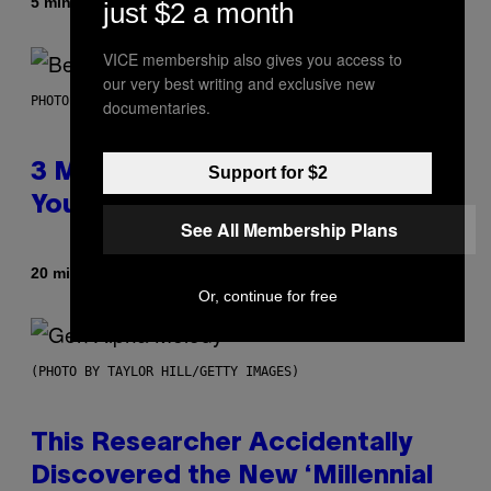
Af
5 minutter siden
Dan Milam
just $2 a month
VICE membership also gives you access to
our very best writing and exclusive new
PHOTO BY KEVIN WINTER/GETTY IMAGES FOR RADIO DISNEY
documentaries.
3 Millennial Anthems That Make
Support for $2
You Think of Your Best Friend
See All Membership Plans
Af
20 minutter siden
Lauren Boisvert
Or, continue for free
(PHOTO BY TAYLOR HILL/GETTY IMAGES)
This Researcher Accidentally
Discovered the New ‘Millennial