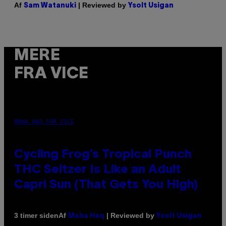
Af
| Reviewed by
Sam Watanuki
Ysolt Usigan
MERE
FRA VICE
MAHA HAQ FOR VICE
Cycling Frog’s Tropical Punch
THC Seltzer Is Like an Adult
Capri Sun (That Gets You High)
Af
| Reviewed by
3 timer siden
Maha Haq
Ysolt Usigan