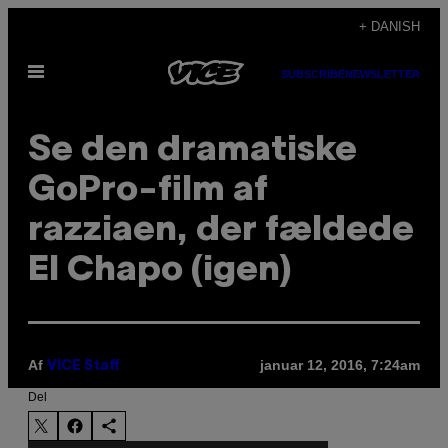
Spring
+ DANISH
til
Åbn
indhold
SUBSCRIBE
NEWSLETTER
Menu
Se den dramatiske
GoPro-film af
razziaen, der fældede
El Chapo (igen)
Af
januar 12, 2016, 7:24am
VICE Staff
Del