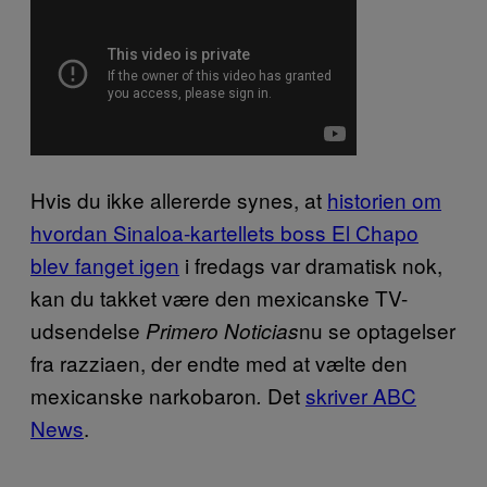
Hvis du ikke allererde synes, at
historien om
hvordan Sinaloa-kartellets boss El Chapo
blev fanget igen
i fredags var dramatisk nok,
kan du takket være den mexicanske TV-
udsendelse
nu se optagelser
Primero Noticias
fra razziaen, der endte med at vælte den
mexicanske narkobaron
Det
skriver ABC
.
News
.