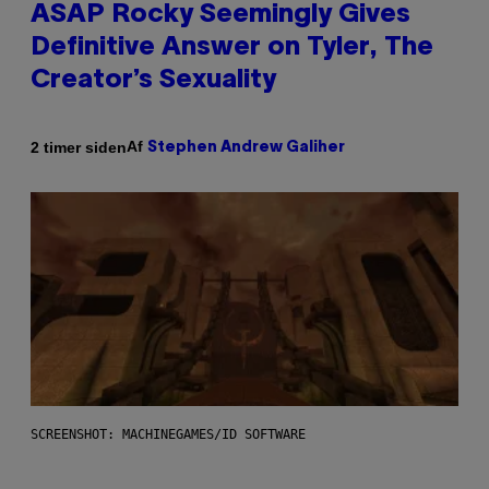
ASAP Rocky Seemingly Gives
Definitive Answer on Tyler, The
Creator’s Sexuality
Af
2 timer siden
Stephen Andrew Galiher
SCREENSHOT: MACHINEGAMES/ID SOFTWARE