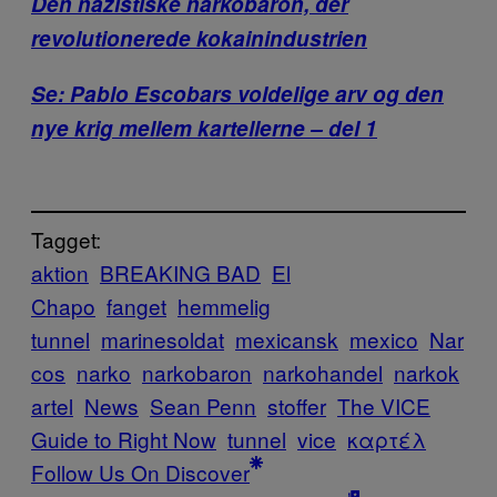
Den nazistiske narkobaron, der
revolutionerede kokainindustrien
Se: Pablo Escobars voldelige arv og den
nye krig mellem kartellerne – del 1
Tagget:
aktion
BREAKING BAD
El
Chapo
fanget
hemmelig
tunnel
marinesoldat
mexicansk
mexico
Nar
cos
narko
narkobaron
narkohandel
narkok
artel
News
Sean Penn
stoffer
The VICE
Guide to Right Now
tunnel
vice
καρτέλ
Follow Us On Discover