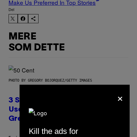
Make Us Preferred In Top Stories
Del
MERE
SOM DETTE
PHOTO BY GREGORY BOJORQUEZ/GETTY IMAGES
×
3 Songs That Were Commonly
Used As a Ringtone or Voicemail
Greeting in the 2000s
Kill the ads for