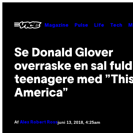
Spring
til
indhold
Åbn
Magazine
Pulse
Life
Tech
M
Menu
Se Donald Glover
overraske en sal fuld
teenagere med ”This
America”
Af
juni 13, 2018, 4:25am
Alex Robert Ross