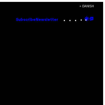
+ DANISH
Instagram
TikTok
YouTube
Google
Goog
Subscribe
Newsletter
Discove
Top
Posts