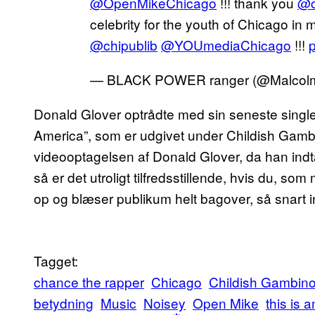
@OpenMikeChicago
!!! thank you
@c
celebrity for the youth of Chicago in
@chipublib
@YOUmediaChicago
!!!
— BLACK POWER ranger (@Malcol
Donald Glover optrådte med sin seneste single,
America”, som er udgivet under Childish Gam
videooptagelsen af Donald Glover, da han indtag
så er det utroligt tilfredsstillende, hvis du, so
op og blæser publikum helt bagover, så snart in
Tagget:
chance the rapper
Chicago
Childish Gambin
betydning
Music
Noisey
Open Mike
this is 