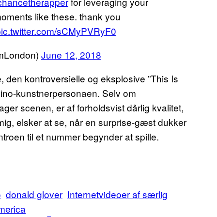
hancetherapper
for leveraging your
 moments like these. thank you
pic.twitter.com/sCMyPVRyF0
mLondon)
June 12, 2018
 den kontroversielle og eksplosive ”This Is
bino-kunstnerpersonaen. Selv om
er scenen, er af forholdsvist dårlig kvalitet,
m mig, elsker at se, når en surprise-gæst dukker
troen til et nummer begynder at spille.
o
donald glover
Internetvideoer af særlig
america