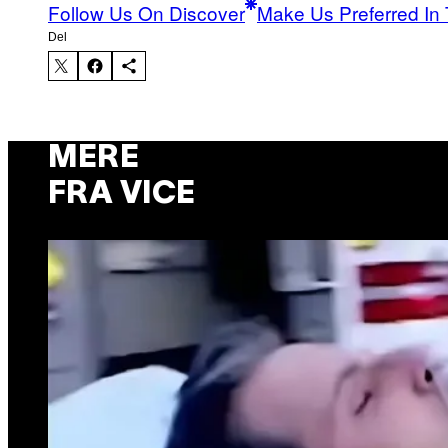
Follow Us On Discover
Make Us Preferred In 
Del
MERE
FRA VICE