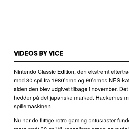
VIDEOS BY VICE
Nintendo Classic Edition, den ekstremt eftertr
med 30 spil fra 1980’erne og 90’ernes NES-kat
siden den blev udgivet tilbage i november. 
hedder på det japanske marked. Hackernes moti
spillemaskinen.
Nu har de flittige retro-gaming entusiaster funde
mere end) 30 spil til konsollens pæne og nyde