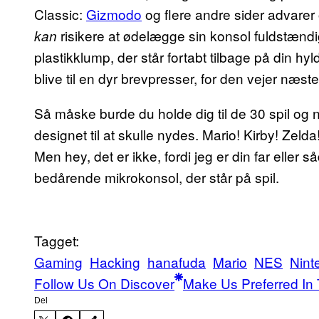
Classic:
Gizmodo
og flere andre sider advarer 
risikere at ødelægge sin konsol fuldstændig
kan
plastikklump, der står fortabt tilbage på din hyld
blive til en dyr brevpresser, for den vejer næste
Så måske burde du holde dig til de 30 spil og
designet til at skulle nydes. Mario! Kirby! Zeld
Men hey, det er ikke, fordi jeg er din far eller
bedårende mikrokonsol, der står på spil.
Tagget:
Gaming
Hacking
hanafuda
Mario
NES
Nint
Follow Us On Discover
Make Us Preferred In 
Del