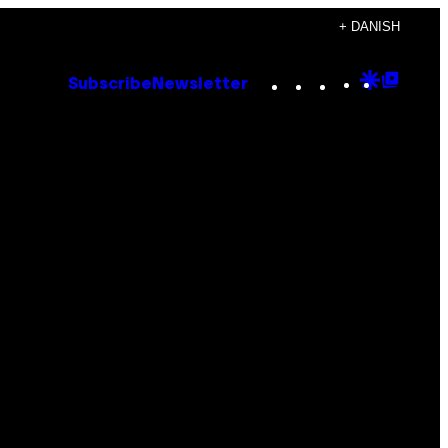
+ DANISH
Instagram
TikTok
YouTube
Google
Goog
Subscribe
Newsletter
Discove
Top
Posts