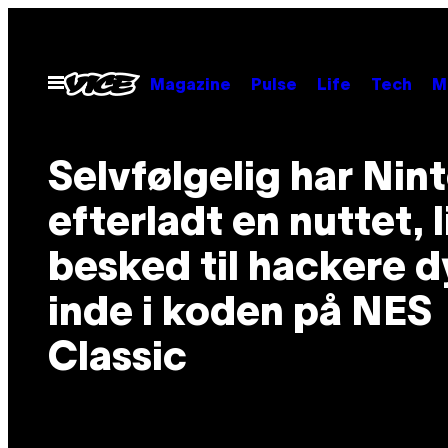
Spring
til
indhold
Åbn
Magazine
Pulse
Life
Tech
M
Menu
Selvfølgelig har Nin
efterladt en nuttet, l
besked til hackere d
inde i koden på NES
Classic