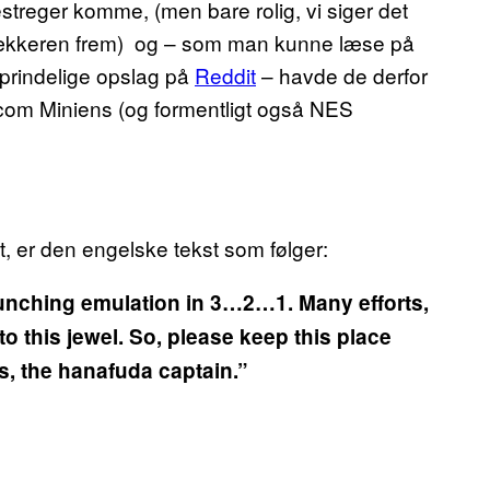
streger komme, (men bare rolig, vi siger det
etrækkeren frem) og – som man kunne læse på
oprindelige opslag på
Reddit
– havde de derfor
icom Miniens (og formentligt også NES
t, er den engelske tekst som følger:
aunching emulation in 3…2…1. Many efforts,
o this jewel. So, please keep this place
s, the hanafuda captain.”