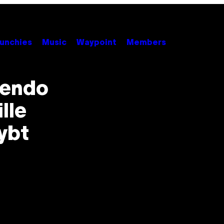
unchies
Music
Waypoint
Members
tendo
ille
ybt