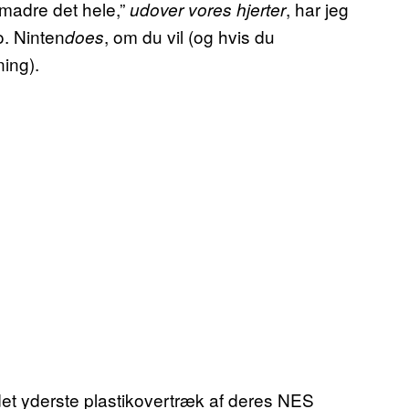
smadre det hele,”
, har jeg
udover vores hjerter
. Ninten
, om du vil (og hvis du
does
ing).
er det yderste plastikovertræk af deres NES