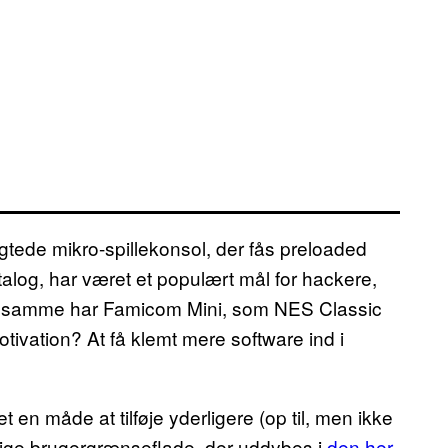
agtede mikro-spillekonsol, der fås preloaded
alog, har været et populært mål for hackere,
Det samme har Famicom Mini, som NES Classic
vation? At få klemt mere software ind i
t en måde at tilføje yderligere (op til, men ikke
lige brugergrænseflade, der uddybes i
den her