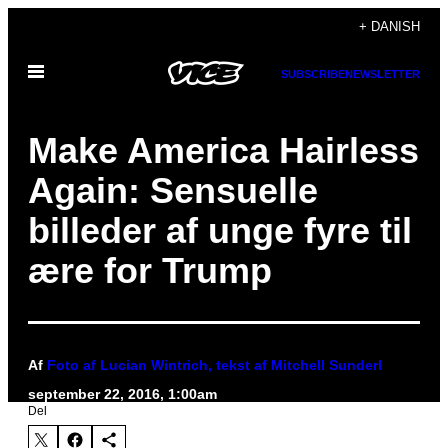
Spring
+ DANISH
til
Åbn
indhold
SUBSCRIBE
NEWSLETTER
Menu
Make America Hairless
Again: Sensuelle
billeder af unge fyre til
ære for Trump
Af
Foto af Lucian Wintrich, tekst af Mitchell Sunderl
september 22, 2016, 1:00am
Del