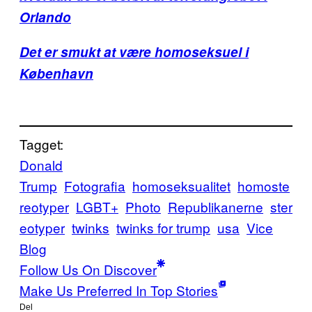
Orlando
Det er smukt at være homoseksuel i
København
Tagget:
Donald
Trump
Fotografia
homoseksualitet
homoste
reotyper
LGBT+
Photo
Republikanerne
ster
eotyper
twinks
twinks for trump
usa
Vice
Blog
Follow Us On Discover
Make Us Preferred In Top Stories
Del