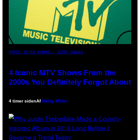
PHOTO: PETER KRAMER / GETTY IMAGES
4 Iconic MTV Shows From the
2000s You Definitely Forgot About
4 timer siden
Af
Haley Miller