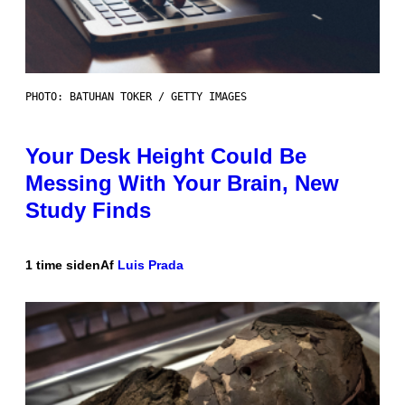
PHOTO: BATUHAN TOKER / GETTY IMAGES
Your Desk Height Could Be
Messing With Your Brain, New
Study Finds
1 time siden
Af
Luis Prada