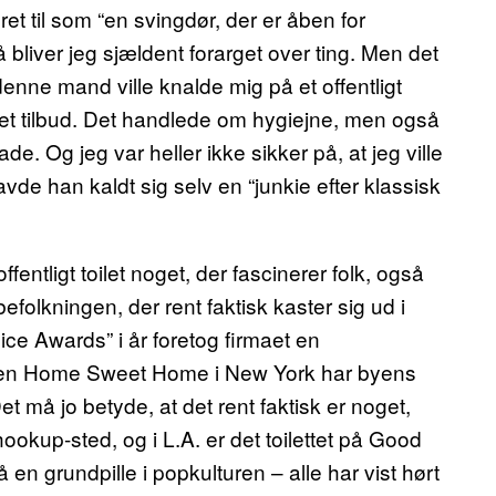
ret til som “en svingdør, der er åben for
å bliver jeg sjældent forarget over ting. Men det
 denne mand ville knalde mig på et offentligt
d det tilbud. Det handlede om hygiejne, men også
lade. Og jeg var heller ikke sikker på, at jeg ville
de han kaldt sig selv en “junkie efter klassisk
offentligt toilet noget, der fascinerer folk, også
befolkningen, der rent faktisk kaster sig ud i
ce Awards” i år foretog firmaet en
aren Home Sweet Home i New York har byens
Det må jo betyde, at det rent faktisk er noget,
hookup-sted, og i L.A. er det toilettet på Good
en grundpille i popkulturen – alle har vist hørt