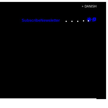
+ DANISH
Instagram
TikTok
YouTube
Google
Googl
Subscribe
Newsletter
Discover
Top
Posts