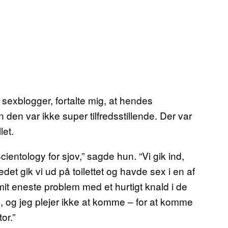
exblogger, fortalte mig, at hendes
den var ikke super tilfredsstillende. Der var
let.
entology for sjov,” sagde hun. “Vi gik ind,
et gik vi ud på toilettet og havde sex i en af
 mit eneste problem med et hurtigt knald i de
nde, og jeg plejer ikke at komme – for at komme
or.”