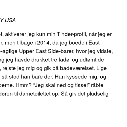
DLY USA
 aktiverer jeg kun min Tinder-profil, når jeg er
, men tilbage i 2014, da jeg boede i East
-agtige Upper East Side-barer, hvor jeg vidste,
g jeg havde drukket tre fadøl og udtømt de
, rejste jeg mig og gik på badeværelset. Lige
g så stod han bare der. Han kyssede mig, og
apperne. Hmm? “Jeg skal ned og tisse!” råbte
ren til dametoilettet op. Så gik det pludselig