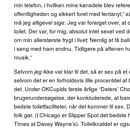
min telefon, i hvilken mine kønsdele blev refere
offentligheden og sikkert foret med fentanyl,” s
må jeg alligevel sige: Jeg var forarget over, at
toilet. Der var, for mig, absolut intet sexet ve
om min allerstørste frygt i livet: Nemlig at få bal
i seng med ham endnu. Tidligere på aftenen hav
musik.”
Selvom
ikke var klar til det, så er sex på et 
jeg
selvom det er en forholdsvis lille procentdel af 
det. Under OKCupids første årlige “Daters’ Choi
brugerundersøgelse, der konkluderede, at b
bedste toiletfaciliteter, når det kommer til sex. 
folk gør. (I Chicago er Slipper Spot det bedste 
Times at Davey Wayne’s). Toiletknaldet er også 