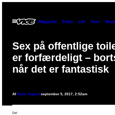
Spring
til
indhold
Åbn
Magazine
Pulse
Life
Tech
Munc
Menu
Sex på offentlige toil
er forfærdeligt – bort
når det er fantastisk
Af
Maria Yagoda
september 5, 2017, 2:52am
Del