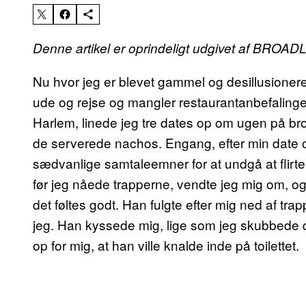
Denne artikel er oprindeligt udgivet af BROA
Nu hvor jeg er blevet gammel og desillusioneret,
ude og rejse og mangler restaurantanbefalinger
Harlem, linede jeg tre dates op om ugen på bro
de serverede nachos. Engang, efter min date o
sædvanlige samtaleemner for at undgå at flirte
før jeg nåede trapperne, vendte jeg mig om, o
det føltes godt. Han fulgte efter mig ned af tr
jeg. Han kyssede mig, lige som jeg skubbede dø
op for mig, at han ville knalde inde på toilettet.