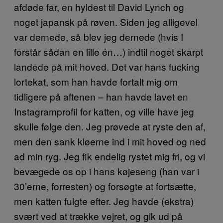
afdøde far, en hyldest til David Lynch og
noget japansk på røven. Siden jeg alligevel
var dernede, så blev jeg dernede (hvis I
forstår sådan en lille én…) indtil noget skarpt
landede på mit hoved. Det var hans fucking
lortekat, som han havde fortalt mig om
tidligere på aftenen – han havde lavet en
Instagramprofil for katten, og ville have jeg
skulle følge den. Jeg prøvede at ryste den af,
men den sank kløerne ind i mit hoved og ned
ad min ryg. Jeg fik endelig rystet mig fri, og vi
bevægede os op i hans køjeseng (han var i
30’erne, forresten) og forsøgte at fortsætte,
men katten fulgte efter. Jeg havde (ekstra)
svært ved at trække vejret, og gik ud på