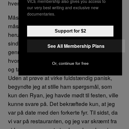
VICE membership also gives you access to
hvem han var.
our very best writing and exclusive new
documentaries.
Måske havde han barberet sig? Jeg tænkte,
måske har han sendt en af sine kollegaer
Support for $2
herud som en joke? Måske er jeg blevet
sindssyg? Alle mulige scenarier drøner
See All Membership Plans
gennem mit hoved, og jeg prøver at regne ud
hvorfor en fremmed har sat sig ind i min bil,
Or, continue for free
og taler til mig, som om jeg ved, hvem han er.
Uden at prøve at virke fuldstændig panisk,
begyndte jeg at stille ham spørgsmål, som
kun den Ryan, jeg havde mødt til festen, ville
kunne svare på. Det bekræftede kun, at jeg
var på date med den forkerte fyr. Til sidst, da
vi var på restauranten, og jeg var skræmt fra