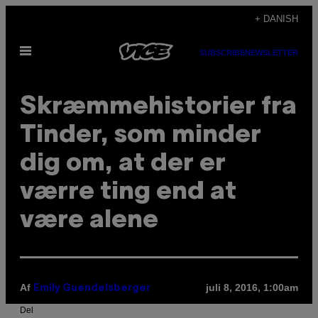
Spring
+ DANISH
til
Åbn
indhold
SUBSCRIBE
NEWSLETTER
Menu
Skræmmehistorier fra
Tinder, som minder
dig om, at der er
værre ting end at
være alene
Af
juli 8, 2016, 1:00am
Emily Guendelsberger
Del