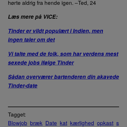
hørte aldrig fra hende igen. –Ted, 24
Læs mere på VICE:
Tinder er vildt populært i Indien, men
ingen taler om det
Vi talte med de folk, som har verdens mest
sexede jobs ifølge Tinder
Sådan overværer bartenderen din akavede
Tinder-date
Tagget:
Blowjob
bræk
Date
kat
kærlighed
opkast
s