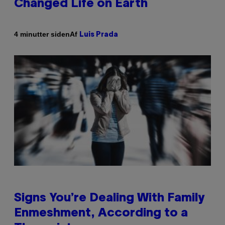
Changed Life on Earth
Af
4 minutter siden
Luis Prada
Signs You’re Dealing With Family
Enmeshment, According to a