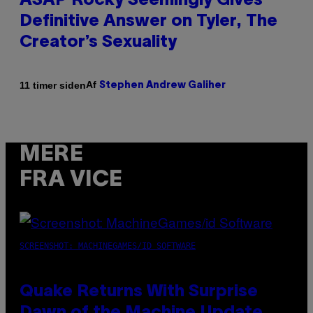
ASAP Rocky Seemingly Gives
Definitive Answer on Tyler, The
Creator’s Sexuality
Af
11 timer siden
Stephen Andrew Galiher
MERE
FRA VICE
SCREENSHOT: MACHINEGAMES/ID SOFTWARE
Quake Returns With Surprise
Dawn of the Machine Update