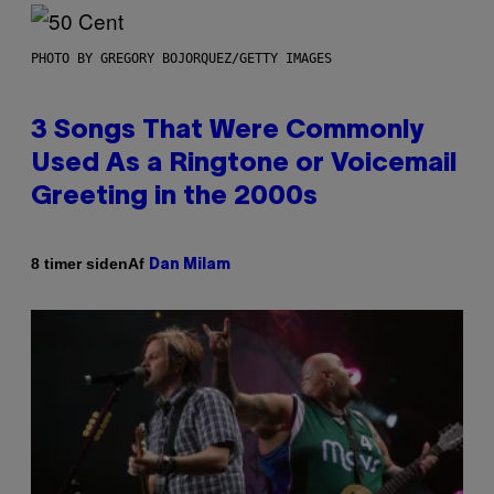
PHOTO BY GREGORY BOJORQUEZ/GETTY IMAGES
3 Songs That Were Commonly
Used As a Ringtone or Voicemail
Greeting in the 2000s
Af
8 timer siden
Dan Milam