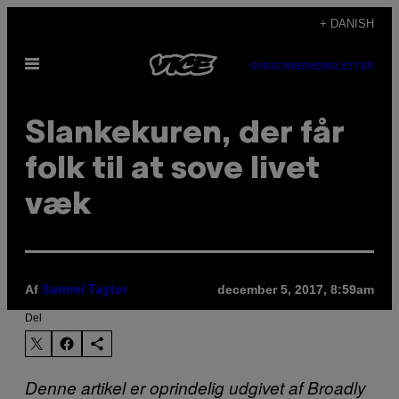
Spring
+ DANISH
til
Åbn
indhold
SUBSCRIBE
NEWSLETTER
Menu
Slankekuren, der får
folk til at sove livet
væk
Af
december 5, 2017, 8:59am
Sammi Taylor
Del
Denne artikel er oprindelig udgivet af Broadly