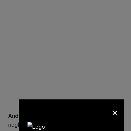
×
Andre bruger sovemedicin. ”Jeg tager bare
nogle stærke smertestillende piller, og så slår