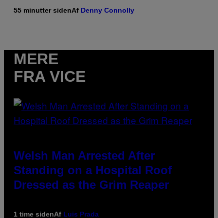
55 minutter siden
Af
Denny Connolly
MERE
FRA VICE
Welsh Man Arrested After
Standing on a Hospital Roof
Dressed as the Grim Reaper
1 time siden
Af
Luis Prada