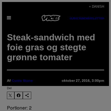
Spring
+ DANISH
til
Åbn
indhold
SUBSCRIBE
NEWSLETTER
Menu
Steak-sandwich med
foie gras og stegte
grønne tomater
Af
Curtis Stone
oktober 27, 2016, 3:00pm
Del
Portioner: 2