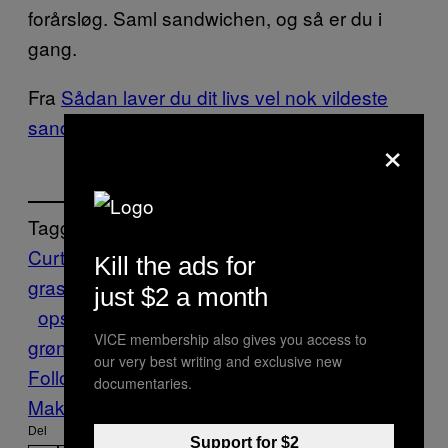
forårsløg. Saml sandwichen, og så er du i
gang.
Fra
Sådan laver du dit livs vel nok vildeste
sandwich
×
Tagget:
Curtis Stone
foie
Kill the ads for
gras
Food
mayonnaise
Munchies
Opskrift
just $2 a month
opskrifter
Sandwich
steak sandwich
stegte
VICE membership also gives you access to
grønne tomater
weekend
our very best writing and exclusive new
Follow Us On Discover
documentaries.
Make Us Preferred In Top Stories
Del
Support for $2