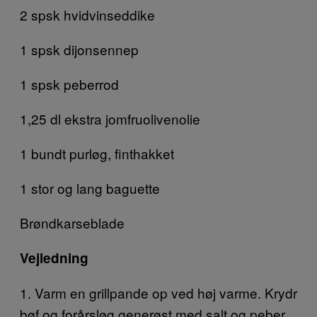
2 spsk hvidvinseddike
1 spsk dijonsennep
1 spsk peberrod
1,25 dl ekstra jomfruolivenolie
1 bundt purløg, finthakket
1 stor og lang baguette
Brøndkarseblade
Vejledning
1. Varm en grillpande op ved høj varme. Krydr
bøf og forårsløg generøst med salt og peber