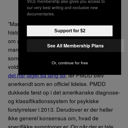
VICE membership also gives you access to
our very best writing and exclusive new
documentaries.
”Mange kvinder og feminismeaktivister har
Support for $2
historisk set været modvilje overfor tanken
om at klassificere PMS som en lidelse, fordi
See All Membership Plans
man frygtede, at det ville fremstille kvinder
som skrøbelige væsener i deres hormoners
Or, continue for free
vold,” siger hun. Det er også grunden til, at
det har taget så lang tid
, før PMDD blev
anerkendt som en officiel lidelse. PMDD
dukkede først op i det amerikanske diagnose-
og klassifikationssystem for psykiske
forstyrrelser i 2013. Derudover er der heller
ikke generel konsensus om, hvad de
specifikke symptomer er. Og når der er tale