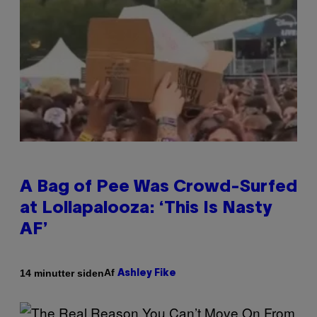
A Bag of Pee Was Crowd-Surfed
at Lollapalooza: ‘This Is Nasty
AF’
Af
14 minutter siden
Ashley Fike