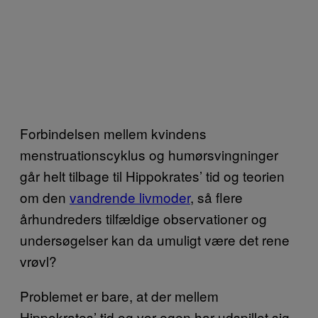
Forbindelsen mellem kvindens
menstruationscyklus og humørsvingninger
går helt tilbage til Hippokrates’ tid og teorien
om den
vandrende livmoder
, så flere
århundreders tilfældige observationer og
undersøgelser kan da umuligt være det rene
vrøvl?
Problemet er bare, at der mellem
Hippokrates’ tid og vor egen har udspillet sig