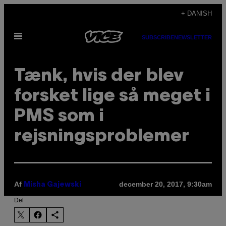
Spring
+ DANISH
til
Åbn
indhold
SUBSCRIBE
NEWSLETTER
Menu
Tænk, hvis der blev
forsket lige så meget i
PMS som i
rejsningsproblemer
Af
december 20, 2017, 9:30am
Misha Gajewski
Del