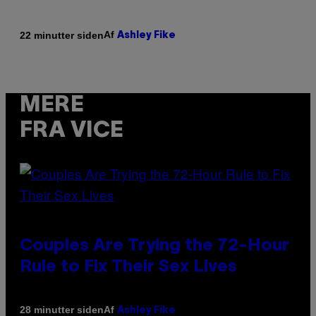
Af
22 minutter siden
Ashley Fike
MERE
FRA VICE
Couples Are Trying the 72-Hour
Rule to Fix Their Sex Lives
Af
28 minutter siden
Ashley Fike