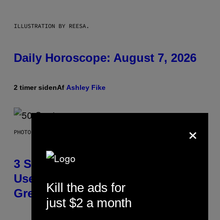
ILLUSTRATION BY REESA.
Daily Horoscope: August 7, 2026
2 timer siden
Af
Ashley Fike
×
PHOTO BY GREGORY BOJORQUEZ/GETTY IMAGES
3 Songs That Were Commonly
Used As a Ringtone or Voicemail
Kill the ads for
Greeting in the 2000s
just $2 a month