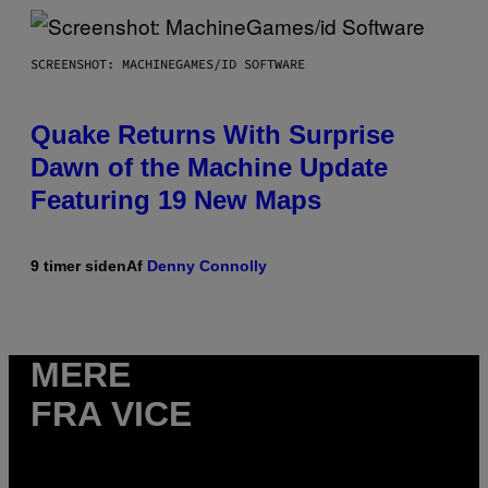
SCREENSHOT: MACHINEGAMES/ID SOFTWARE
Quake Returns With Surprise
Dawn of the Machine Update
Featuring 19 New Maps
9 timer siden
Af
Denny Connolly
MERE
FRA VICE