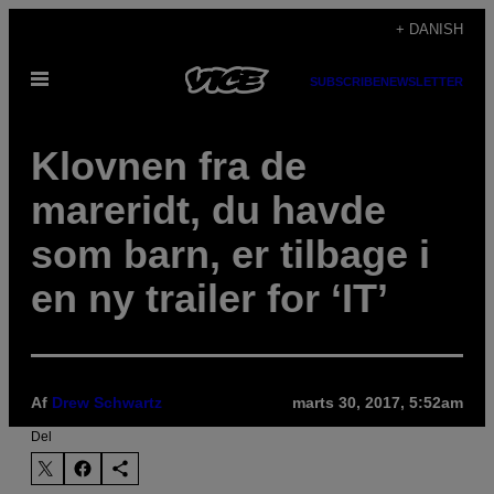
Spring
+ DANISH
til
Åbn
indhold
SUBSCRIBE
NEWSLETTER
Menu
Klovnen fra de
mareridt, du havde
som barn, er tilbage i
en ny trailer for ‘IT’
Af
Drew Schwartz
marts 30, 2017, 5:52am
Del