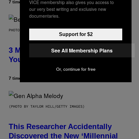
VICE membership also gives you access to
7 timer siden
Af
Dan Milam
our very best writing and exclusive new
documentaries.
PHOTO BY KEVIN WINTER/GETTY IMAGES FOR RADIO DISNEY
Support for $2
3 Millennial Anthems That Make
See All Membership Plans
You Think of Your Best Friend
Or, continue for free
7 timer siden
Af
Lauren Boisvert
(PHOTO BY TAYLOR HILL/GETTY IMAGES)
This Researcher Accidentally
Discovered the New ‘Millennial