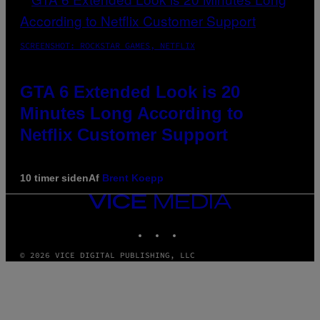
SCREENSHOT: ROCKSTAR GAMES, NETFLIX
GTA 6 Extended Look is 20
Minutes Long According to
Netflix Customer Support
10 timer siden
Af
Brent Koepp
VICE
MEDIA
INSTAGRAM
TIKTOK
YOUTUBE
© 2026 VICE DIGITAL PUBLISHING, LLC