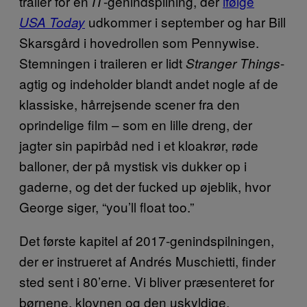
trailer for en
-genindspilning, der
ifølge
IT
udkommer i september og har Bill
USA Today
Skarsgård i hovedrollen som Pennywise.
Stemningen i traileren er lidt
-
Stranger Things
agtig og indeholder blandt andet nogle af de
klassiske, hårrejsende scener fra den
oprindelige film – som en lille dreng, der
jagter sin papirbåd ned i et kloakrør, røde
balloner, der på mystisk vis dukker op i
gaderne, og det der fucked up øjeblik, hvor
George siger, “you’ll float too.”
Det første kapitel af 2017-genindspilningen,
der er instrueret af Andrés Muschietti, finder
sted sent i 80’erne. Vi bliver præsenteret for
børnene, klovnen og den uskyldige,