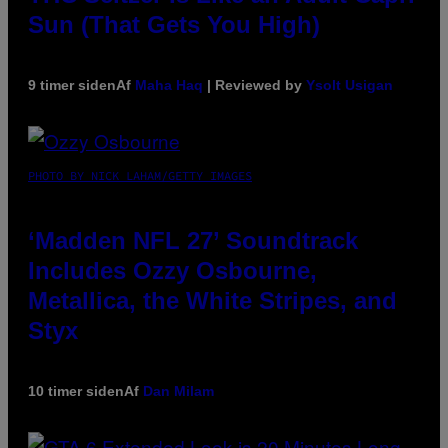
Sun (That Gets You High)
9 timer siden
Af
Maha Haq
| Reviewed by
Ysolt Usigan
PHOTO BY NICK LAHAM/GETTY IMAGES
‘Madden NFL 27’ Soundtrack
Includes Ozzy Osbourne,
Metallica, the White Stripes, and
Styx
10 timer siden
Af
Dan Milam