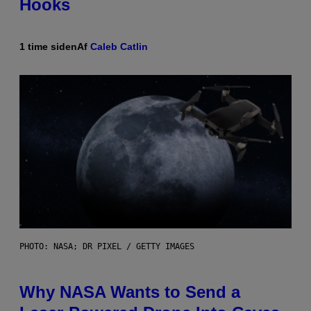
Hooks
1 time siden
Af
Caleb Catlin
PHOTO: NASA; DR PIXEL / GETTY IMAGES
Why NASA Wants to Send a