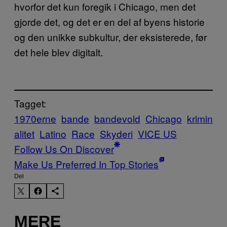
hvorfor det kun foregik i Chicago, men det
gjorde det, og det er en del af byens historie
og den unikke subkultur, der eksisterede, før
det hele blev digitalt.
Tagget:
1970erne
bande
bandevold
Chicago
krimin
alitet
Latino
Race
Skyderi
VICE US
Follow Us On Discover
Make Us Preferred In Top Stories
Del
MERE