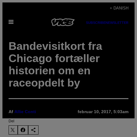
Spring
+ DANISH
til
Åbn
indhold
SUBSCRIBE
NEWSLETTER
Menu
Bandevisitkort fra
Chicago fortæller
historien om en
raceopdelt by
Af
Allie Conti
februar 10, 2017, 5:03am
Del