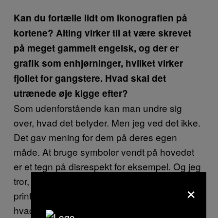
Kan du fortælle lidt om ikonografien på
kortene? Alting virker til at være skrevet
på meget gammelt engelsk, og der er
grafik som enhjørninger, hvilket virker
fjollet for gangstere. Hvad skal det
utrænede øje kigge efter?
Som udenforstående kan man undre sig
over, hvad det betyder. Men jeg ved det ikke.
Det gav mening for dem på deres egen
måde. At bruge symboler vendt på hovedet
er et tegn på disrespekt for eksempel. Og jeg
tror, meget af det var stock-grafik, som
×
printeren måske havde indkodet. De brugte,
hvad de havde ved hånden og det, de kunne