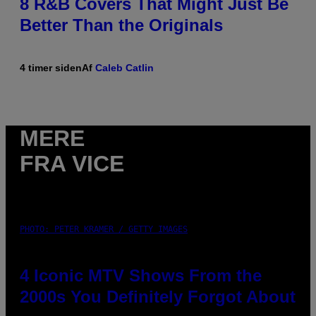
8 R&B Covers That Might Just Be
Better Than the Originals
4 timer siden
Af
Caleb Catlin
MERE
FRA VICE
PHOTO: PETER KRAMER / GETTY IMAGES
4 Iconic MTV Shows From the
2000s You Definitely Forgot About