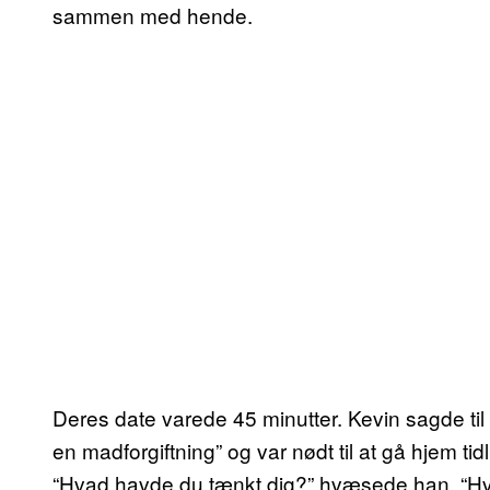
sammen med hende.
Deres date varede 45 minutter. Kevin sagde ti
en madforgiftning” og var nødt til at gå hjem t
“Hvad havde du tænkt dig?” hvæsede han. “Hvor