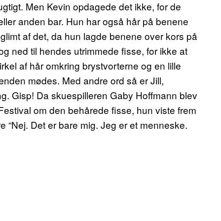
ugtigt. Men Kevin opdagede det ikke, for de
eller anden bar. Hun har også hår på benene
et glimt af det, da hun lagde benene over kors på
og ned til hendes utrimmede fisse, for ikke at
rkel af hår omkring brystvorterne og en lille
ænden mødes. Med andre ord så er Jill,
g. Gisp! Da skuespilleren Gaby Hoffmann blev
 Festival om den behårede fisse, hun viste frem
are “Nej. Det er bare mig. Jeg er et menneske.