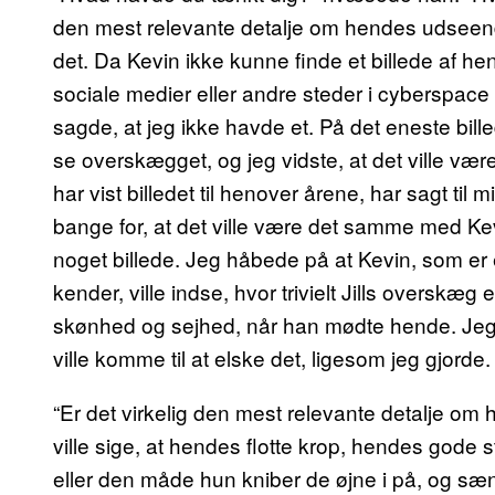
den mest relevante detalje om hendes udseende?
det. Da Kevin ikke kunne finde et billede af he
sociale medier eller andre steder i cyberspace 
sagde, at jeg ikke havde et. På det eneste bill
se overskægget, og jeg vidste, at det ville væ
har vist billedet til henover årene, har sagt til 
bange for, at det ville være det samme med Kev
noget billede. Jeg håbede på at Kevin, som er
kender, ville indse, hvor trivielt Jills overs
skønhed og sejhed, når han mødte hende. Jeg
ville komme til at elske det, ligesom jeg gjorde.
“Er det virkelig den mest relevante detalje o
ville sige, at hendes flotte krop, hendes gode
eller den måde hun kniber de øjne i på, og sæ