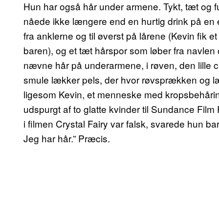
Hun har også hår under armene. Tykt, tæt og f
nåede ikke længere end en hurtig drink på en 
fra anklerne og til øverst på lårene (Kevin fik 
baren), og et tæt hårspor som løber fra navlen 
nævne hår på underarmene, i røven, den lille ci
smule lækker pels, der hvor røvsprækken og l
ligesom Kevin, et menneske med kropsbehårin
udspurgt af to glatte kvinder til Sundance Film
i filmen Crystal Fairy var falsk, svarede hun b
Jeg har hår.” Præcis.