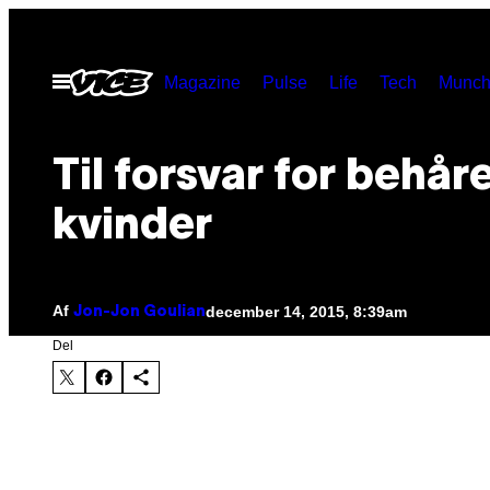
Spring
til
Åbn
Magazine
Pulse
Life
Tech
Munch
indhold
Menu
Til forsvar for behår
kvinder
Af
december 14, 2015, 8:39am
Jon-Jon Goulian
Del