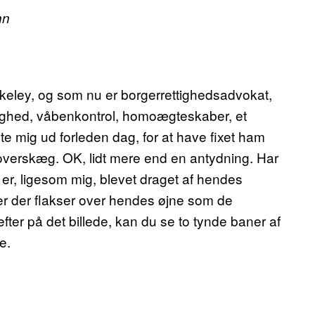
nn
rkeley, og som nu er borgerrettighedsadvokat,
lighed, våbenkontrol, homoægteskaber, et
te mig ud forleden dag, for at have fixet ham
 overskæg. OK, lidt mere end en antydning. Har
 er, ligesom mig, blevet draget af hendes
er der flakser over hendes øjne som de
fter på det billede, kan du se to tynde baner af
e.