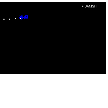
+ DANISH
Instagram
TikTok
YouTube
Google
Google
Discover
Top
Posts