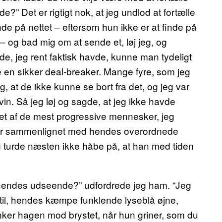
” Det er rigtigt nok, at jeg undlod at fortælle
nde på nettet – eftersom hun ikke er at finde på
– og bad mig om at sende et, løj jeg, og
ede, jeg rent faktisk havde, kunne man tydeligt
re en sikker deal-breaker. Mange fyre, som jeg
mig, at de ikke kunne se bort fra det, og jeg var
in. Så jeg løj og sagde, at jeg ikke havde
 et af de mest progressive mennesker, jeg
kæg er sammenlignet med hendes overordnede
 turde næsten ikke håbe på, at han med tiden
m hendes udseende?” udfordrede jeg ham. “Jeg
 stil, hendes kæmpe funklende lyseblå øjne,
nker hagen mod brystet, når hun griner, som du