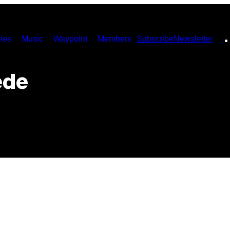
ies
Music
Waypoint
Members
Subscribe
Newsletter
ede