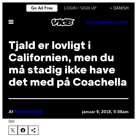
Spring
Go Ad Free
LOGIN / SIGN UP
+ DANISH
til
Åbn
indhold
SUBSCRIBE
NEWSLETTER
Menu
Tjald er lovligt i
Californien, men du
må stadig ikke have
det med på Coachella
Af
januar 9, 2018, 5:08am
Kristin Corry
Del