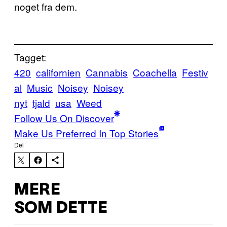
noget fra dem.
Tagget:
420
californien
Cannabis
Coachella
Festiv
al
Music
Noisey
Noisey
nyt
tjald
usa
Weed
Follow Us On Discover
Make Us Preferred In Top Stories
Del
MERE
SOM DETTE