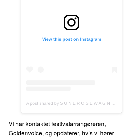
View this post on Instagram
A post shared by S U N E R O S E W A G N E R (@sunerosewagner)
Vi har kontaktet festivalarrangøreren,
Goldenvoice, og opdaterer, hvis vi hører