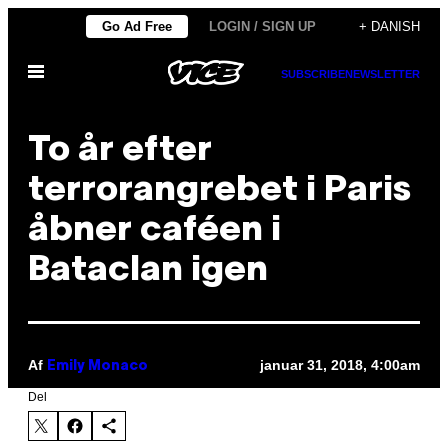
Spring
Go Ad Free
LOGIN / SIGN UP
+ DANISH
til
Åbn
indhold
SUBSCRIBE
NEWSLETTER
Menu
To år efter
terrorangrebet i Paris
åbner caféen i
Bataclan igen
Af
januar 31, 2018, 4:00am
Emily Monaco
Del