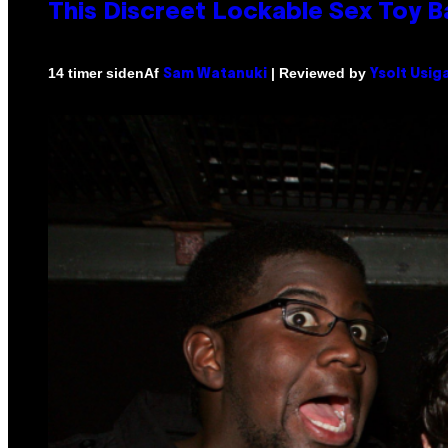
This Discreet Lockable Sex Toy 
Af
| Reviewed by
14 timer siden
Sam Watanuki
Ysolt Usig