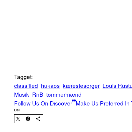
Tagget:
classified
hukaos
kærestesorger
Louis Rust
Musik
RnB
tømmermænd
Follow Us On Discover
Make Us Preferred In 
Del