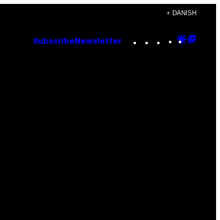
+ DANISH
Instagram
TikTok
YouTube
Google
Goog
Subscribe
Newsletter
Discove
Top
Posts