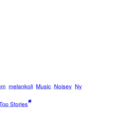
um
melankoli
Music
Noisey
Ny
Top Stories