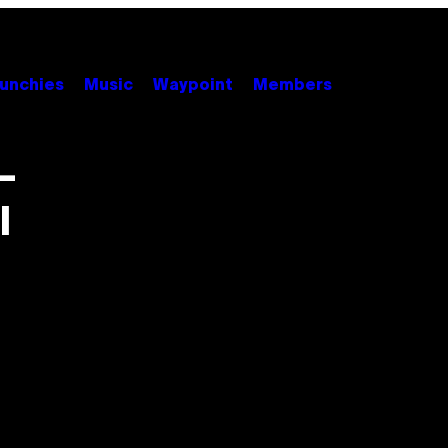
unchies
Music
Waypoint
Members
-
l