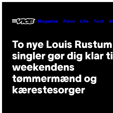
Spring
til
indhold
Åbn
Magazine
Pulse
Life
Tech
M
Menu
To nye Louis Rustum
singler gør dig klar ti
weekendens
tømmermænd og
kærestesorger