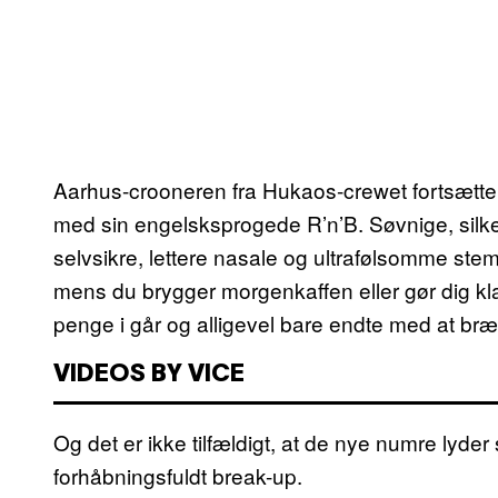
Aarhus-crooneren fra Hukaos-crewet fortsætter 
med sin engelsksprogede R’n’B. Søvnige, sil
selvsikre, lettere nasale og ultrafølsomme ste
mens du brygger morgenkaffen eller gør dig klar 
penge i går og alligevel bare endte med at bræ
VIDEOS BY VICE
Og det er ikke tilfældigt, at de nye numre lyde
forhåbningsfuldt break-up.