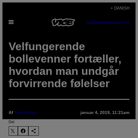
Spring
+ DANISH
til
Åbn
indhold
SUBSCRIBE
NEWSLETTER
Menu
Velfungerende
bollevenner fortæller,
hvordan man undgår
forvirrende følelser
Af
Tom Usher
januar 4, 2019, 11:21am
Del