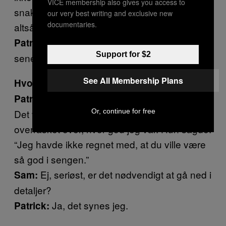
VICE membership also gives you access to
snakke med ham igen, men det gjorde jeg
our very best writing and exclusive new
documentaries.
altså. Kan du huske første gang, Patrick?
Du tog med mig hjem et par uger
Patrick:
Support for $2
senere.
See All Membership Plans
Hvordan gik det så?
Det skete alt sammen helt naturligt.
Patrick:
Or, continue for free
Det var godt for os begge to. Hun var
overrasket over, hvor god jeg var. Hun sagde:
“Jeg havde ikke regnet med, at du ville være
så god i sengen.”
Ej, seriøst, er det nødvendigt at gå ned i
Sam:
detaljer?
Ja, det synes jeg.
Patrick: