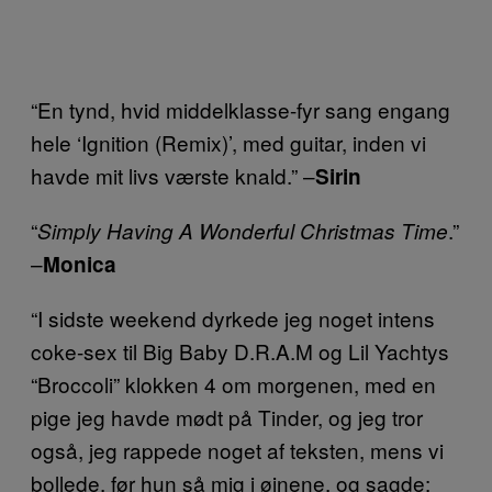
“En tynd, hvid middelklasse-fyr sang engang
hele ‘Ignition (Remix)’, med guitar, inden vi
havde mit livs værste knald.” –
Sirin
“
.”
Simply Having A Wonderful Christmas Time
–
Monica
“I sidste weekend dyrkede jeg noget intens
coke-sex til Big Baby D.R.A.M og Lil Yachtys
“Broccoli” klokken 4 om morgenen, med en
pige jeg havde mødt på Tinder, og jeg tror
også, jeg rappede noget af teksten, mens vi
bollede, før hun så mig i øjnene, og sagde: