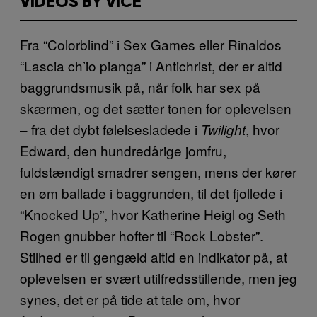
VIDEOS BY VICE
Fra “Colorblind” i Sex Games eller Rinaldos
“Lascia ch’io pianga” i Antichrist, der er altid
baggrundsmusik på, når folk har sex på
skærmen, og det sætter tonen for oplevelsen
– fra det dybt følelsesladede i
, hvor
Twilight
Edward, den hundredårige jomfru,
fuldstændigt smadrer sengen, mens der kører
en øm ballade i baggrunden, til det fjollede i
“Knocked Up”, hvor Katherine Heigl og Seth
Rogen gnubber hofter til “Rock Lobster”.
Stilhed er til gengæld altid en indikator på, at
oplevelsen er svært utilfredsstillende, men jeg
synes, det er på tide at tale om, hvor