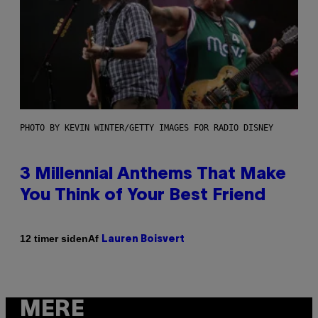
PHOTO BY KEVIN WINTER/GETTY IMAGES FOR RADIO DISNEY
3 Millennial Anthems That Make
You Think of Your Best Friend
Af
12 timer siden
Lauren Boisvert
MERE