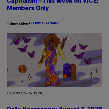
Capitalism—This Week on VICE:
Members Only
Af
4 timer siden
Emma Garland
ILLUSTRATION BY REESA.