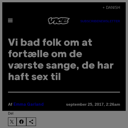
Spring
+ DANISH
til
Åbn
indhold
SUBSCRIBE
NEWSLETTER
Menu
Vi bad folk om at
fortælle om de
værste sange, de har
haft sex til
Af
september 25, 2017, 2:26am
Emma Garland
Del