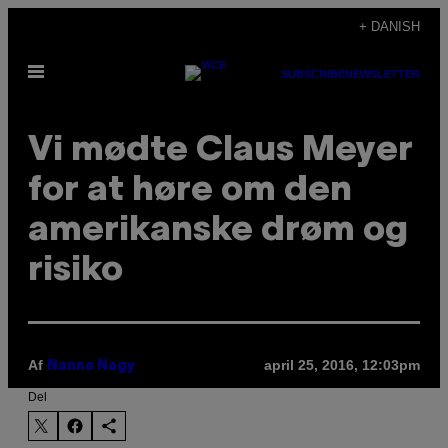
Spring
+ DANISH
til
Åbn
indhold
SUBSCRIBE
NEWSLETTER
Menu
Vi mødte Claus Meyer
for at høre om den
amerikanske drøm og
risiko
Af
april 25, 2016, 12:03pm
Nanna Nagy
Del