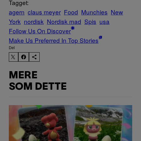
Tagget:
agern
claus meyer
Food
Munchies
New
York
nordisk
Nordisk mad
Spis
usa
Follow Us On Discover
Make Us Preferred In Top Stories
Del
MERE
SOM DETTE