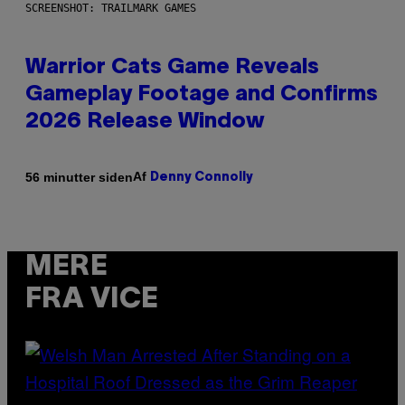
SCREENSHOT: TRAILMARK GAMES
Warrior Cats Game Reveals
Gameplay Footage and Confirms
2026 Release Window
Af
56 minutter siden
Denny Connolly
MERE
FRA VICE