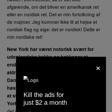
afgørende, om det bliver en amerikansk ret
eller en nordisk ret. Det er min fortolkning af
de majroer. Jeg kommer ikke til at hejse et
nordisk flag og sige: det er nordisk! Dette er
min nordiske ret!
New York har været notorisk svært for
udenlandske kokke og køkkener at
×
erobre. Ducasse knækkede, Ramsay slog
aldrig igennem og det gik heller ikke for
Dani García, mens det spanske køkken
høstede hæder. Bliver du aldrig bange for
Kill the ads for
at styrtdykke og smadre dig selv mod New
just $2 a month
Jo. Der er en vis risiko for, at
Yorks fliser?
det ikke lykkes, sådan er det selvfølgelig.